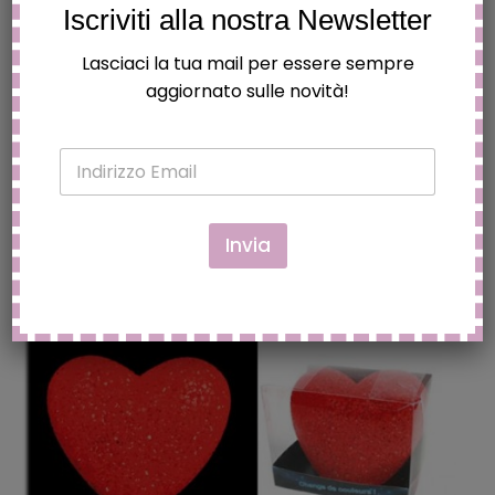
Iscriviti alla nostra Newsletter
Questo
Lasciaci la tua mail per essere sempre
prodotto
aggiornato sulle novità!
ha
LADOT TATUAGGIO TEMPORANEO PUNTA FINE
più
LINER PEN, IMPERMEABILE,
E
varianti.
€
9.90
m
Le
a
opzioni
i
l
Invia
possono
*
essere
scelte
nella
pagina
del
prodotto