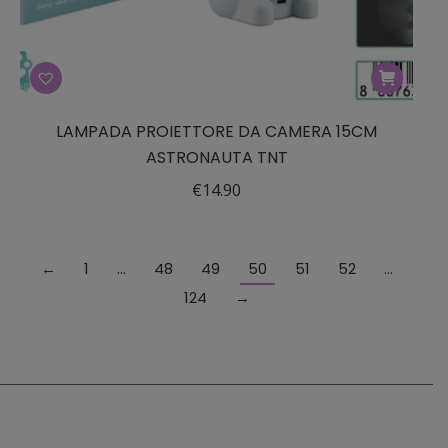
LAMPADA PROIETTORE DA CAMERA 15CM
ASTRONAUTA TNT
€
14.90
←
1
…
48
49
50
51
52
…
124
→