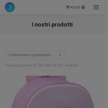
€
0.00
0
I nostri prodotti
You are here:
zzo
zzo
Visualizzazione di 785-800 di 1971 risultati