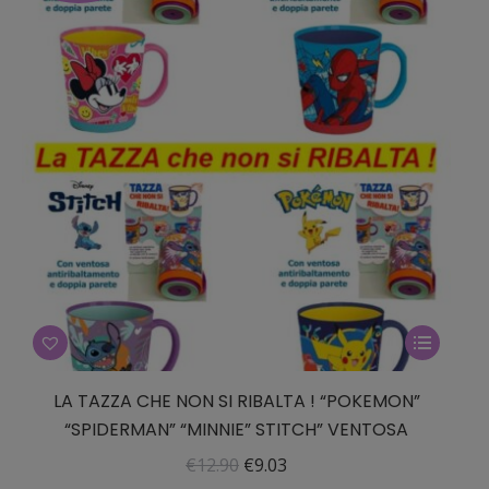
Questo
prodotto
ha
LA TAZZA CHE NON SI RIBALTA ! “POKEMON”
più
“SPIDERMAN” “MINNIE” STITCH” VENTOSA
varianti.
Il
Il
€
12.90
€
9.03
Le