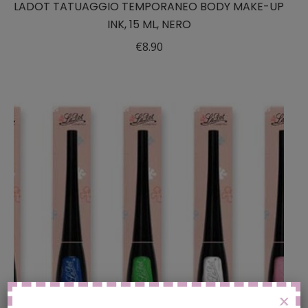
LADOT TATUAGGIO TEMPORANEO BODY MAKE-UP
INK, 15 ML, NERO
€
8.90
X