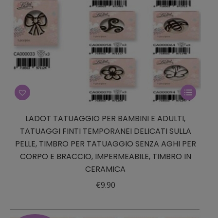
Questo
prodotto
ha
LADOT TATUAGGIO PER BAMBINI E ADULTI,
più
TATUAGGI FINTI TEMPORANEI DELICATI SULLA
PELLE, TIMBRO PER TATUAGGIO SENZA AGHI PER
varianti.
CORPO E BRACCIO, IMPERMEABILE, TIMBRO IN
Le
CERAMICA
opzioni
possono
€
9.90
essere
scelte