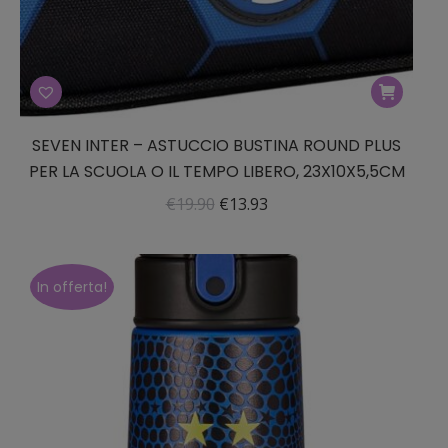
SEVEN INTER – ASTUCCIO BUSTINA ROUND PLUS
PER LA SCUOLA O IL TEMPO LIBERO, 23X10X5,5CM
Il
Il
€
19.90
€
13.93
prezzo
prezzo
originale
attuale
era:
è:
In offerta!
€19.90.
€13.93.