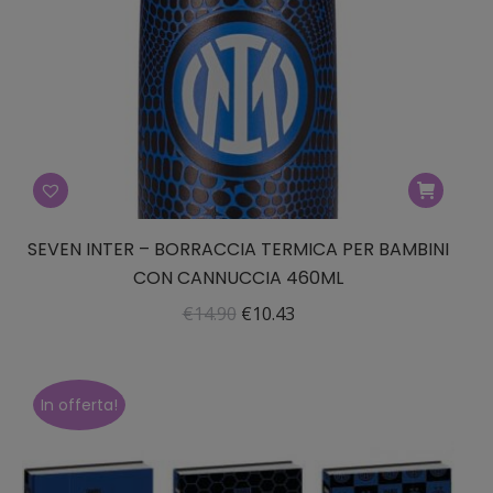
SEVEN INTER – BORRACCIA TERMICA PER BAMBINI
CON CANNUCCIA 460ML
Il
Il
€
14.90
€
10.43
prezzo
prezzo
originale
attuale
era:
è:
In offerta!
€14.90.
€10.43.