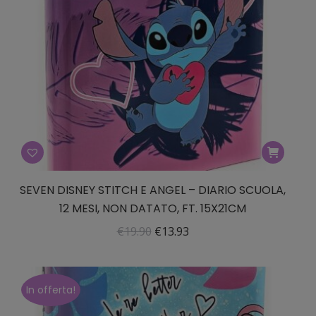
SEVEN DISNEY STITCH E ANGEL – DIARIO SCUOLA,
12 MESI, NON DATATO, FT. 15X21CM
Il
Il
€
19.90
€
13.93
prezzo
prezzo
originale
attuale
era:
è:
In offerta!
€19.90.
€13.93.