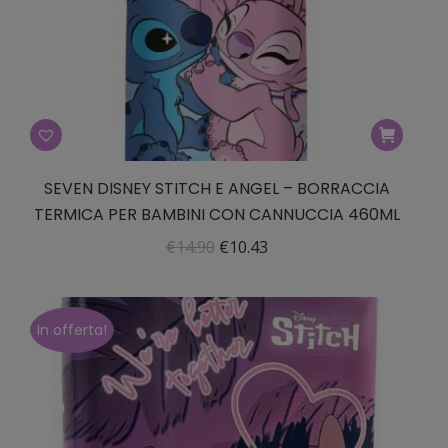
SEVEN DISNEY STITCH E ANGEL – BORRACCIA
TERMICA PER BAMBINI CON CANNUCCIA 460ML
Il
Il
€
14.90
€
10.43
prezzo
prezzo
originale
attuale
era:
è:
In offerta!
€14.90.
€10.43.