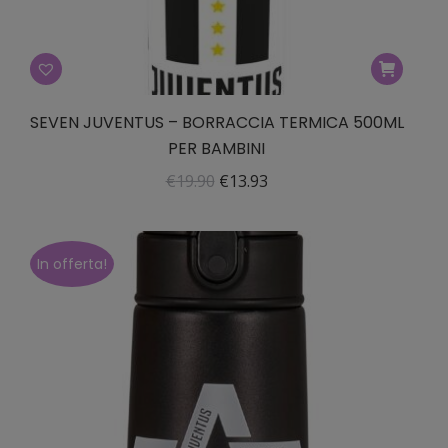
SEVEN JUVENTUS – BORRACCIA TERMICA 500ML
PER BAMBINI
Il
Il
€
19.90
€
13.93
prezzo
prezzo
originale
attuale
era:
è:
In offerta!
€19.90.
€13.93.