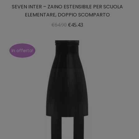
SEVEN INTER – ZAINO ESTENSIBILE PER SCUOLA
ELEMENTARE, DOPPIO SCOMPARTO
Il
Il
€
64.90
€
45.43
prezzo
prezzo
originale
attuale
era:
è:
In offerta!
€64.90.
€45.43.