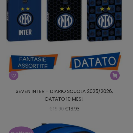
SEVEN INTER – DIARIO SCUOLA 2025/2026,
DATATO 10 MESI,
Il
Il
€
19.90
€
13.93
prezzo
prezzo
originale
attuale