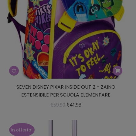
SEVEN DISNEY PIXAR INSIDE OUT 2 – ZAINO
ESTENSIBILE PER SCUOLA ELEMENTARE
Il
Il
€
59.90
€
41.93
prezzo
prezzo
originale
attuale
era:
è:
In offerta!