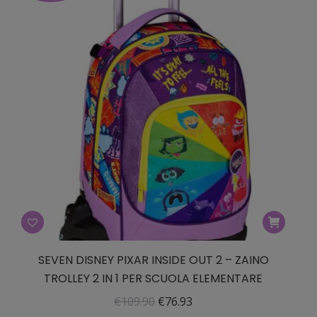
€59.90.
€41.93.
SEVEN DISNEY PIXAR INSIDE OUT 2 – ZAINO
TROLLEY 2 IN 1 PER SCUOLA ELEMENTARE
Il
Il
€
109.90
€
76.93