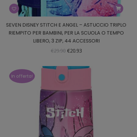
SEVEN DISNEY STITCH E ANGEL – ASTUCCIO TRIPLO
RIEMPITO PER BAMBINI, PER LA SCUOLA O TEMPO
LIBERO, 3 ZIP, 44 ACCESSORI
Il
Il
€
29.90
€
20.93
prezzo
prezzo
originale
attuale
era:
è:
In offerta!
€29.90.
€20.93.