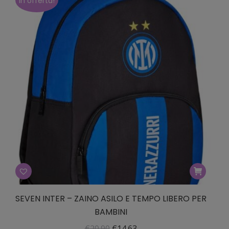
era:
è:
In offerta!
€19.90.
€13.93.
SEVEN INTER – ZAINO ASILO E TEMPO LIBERO PER
BAMBINI
Il
Il
€
20.90
€
14.63