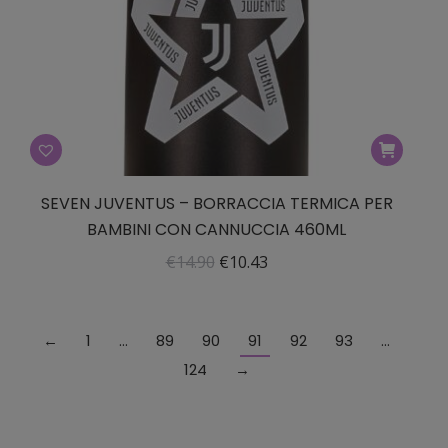
SEVEN JUVENTUS – BORRACCIA TERMICA PER
BAMBINI CON CANNUCCIA 460ML
Il
Il
€
14.90
€
10.43
prezzo
prezzo
originale
attuale
←
1
…
89
90
91
92
93
…
era:
è:
124
→
€14.90.
€10.43.