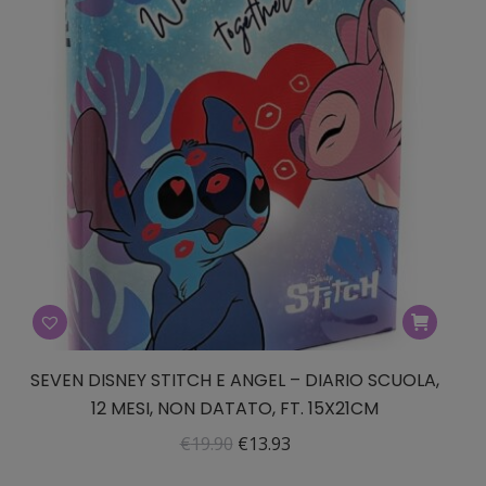
SEVEN DISNEY STITCH E ANGEL – DIARIO SCUOLA,
12 MESI, NON DATATO, FT. 15X21CM
Il
Il
€
19.90
€
13.93
prezzo
prezzo