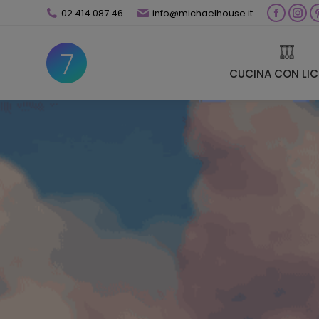
02 414 087 46
info@michaelhouse.it
Facebo
Ins
page
pag
CUCINA CON LI
opens
ope
CUCINA CON LI
in
in
new
new
window
win