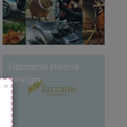
Tazzamì Home
design
X