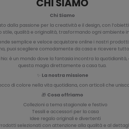
CHI SIAMO
Chi Siamo
dalla passione per la creatività e il design, con l’obiett
o stile, qualità e originalità, trasformando ogni ambiente 
ende semplice e veloce acquistare online i nostri prodotti: 
forma, puoi scegliere comodamente da casa e ricevere tut
io: è un mondo dove la fantasia incontra la quotidianità
questa magia direttamente a casa tua.
✨
La nostra missione
cco di colore nella vita quotidiana, con articoli che unisc
🎁
Cosa offriamo
Collezioni a tema stagionale e festivo
Tessili e accessori per la casa
Idee regalo originali e divertenti
rodotti selezionati con attenzione alla qualità e al dettagl