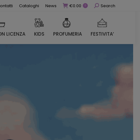
Cerca
ontatti
Cataloghi
News
€
0.00
Search
0
N LICENZA
KIDS
PROFUMERIA
FESTIVITA’
N LICENZA
KIDS
PROFUMERIA
FESTIVITA’