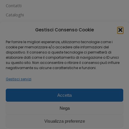
Contatti
Cataloghi
PUOI PAGARE CON:
Gestisci Consenso Cookie
Per fornire le migliori esperienze, utilizziamo tecnologie come i
cookie per memorizzare e/o accedere alle informazioni del
dispositivo. Il consenso a queste tecnologie ci permetterà di
elaborare dati come il comportamento di navigazione o ID unici
su questo sito. Non acconsentire o ritirare il consenso può influire
negativamente su alcune caratteristiche e funzioni.
Gestisci servizi
Accetta
Dream-Theme — truly
premium WordPress
themes
Nega
Michael House S.R.L.S
Via Fabio Filzi 33, 20124 Milano
Visualizza preferenze
P.IVA 12842370962