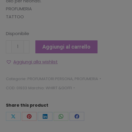
olio per neonati.
PROFUMERIA
TATTOO
Disponibile
LaDot
Aggiungi al carrello
Set
per
Aggiungi alla wishlist
tatuaggi
temporanei,
Categorie:
PROFUMATORI PERSONA
,
PROFUMERIA
tamponi
COD:
01933
Marchio:
WHIRT &GOFFI
e
inchiostro
Share this product
per
il
Condividi
Condividi
Condividi
Condividi
Condividi
trucco
questo
questo
questo
questo
questo
del