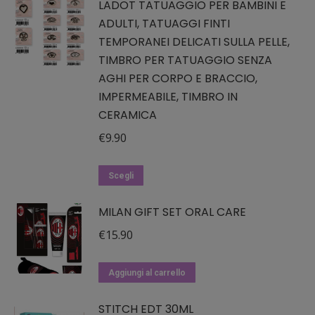
essere
LADOT TATUAGGIO PER BAMBINI E
ADULTI, TATUAGGI FINTI
scelte
TEMPORANEI DELICATI SULLA PELLE,
nella
TIMBRO PER TATUAGGIO SENZA
pagina
AGHI PER CORPO E BRACCIO,
del
IMPERMEABILE, TIMBRO IN
prodotto
CERAMICA
€
9.90
Questo
Scegli
prodotto
MILAN GIFT SET ORAL CARE
ha
più
€
15.90
varianti.
Le
Aggiungi al carrello
opzioni
possono
STITCH EDT 30ML