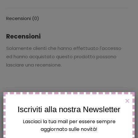
corpo,
15
Recensioni (0)
ml,
nero
Recensioni
quantità
Solamente clienti che hanno effettuato l'accesso
ed hanno acquistato questo prodotto possono
lasciare una recensione.
X
Prodotti correlati
Iscriviti alla nostra Newsletter
Lasciaci la tua mail per essere sempre
SET DOCCIA JUVENTUS
aggiornato sulle novità!
€
19.90