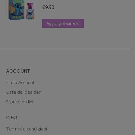
essere
€
9.90
scelte
nella
Aggiungi al carrello
pagina
del
prodotto
ACCOUNT
Il mio Account
Lista dei desideri
Storico ordini
INFO
Termini e condizioni