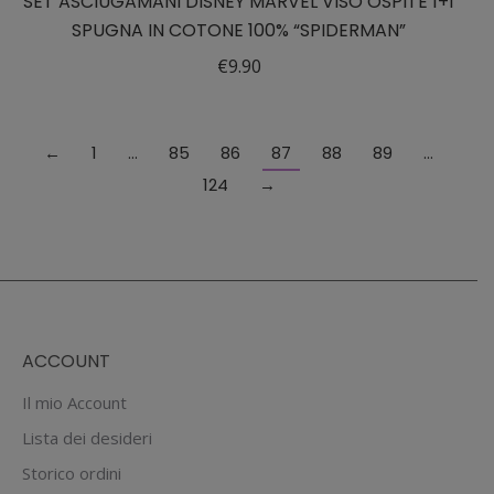
SET ASCIUGAMANI DISNEY MARVEL VISO OSPITE 1+1
SPUGNA IN COTONE 100% “SPIDERMAN”
€
9.90
←
1
…
85
86
87
88
89
…
124
→
ACCOUNT
Il mio Account
Lista dei desideri
Storico ordini