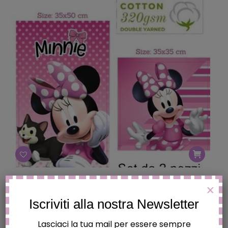
SET ASCIUGAMANI DISNEY “MINNIE”
X
€
9.90
Iscriviti alla nostra Newsletter
Lasciaci la tua mail per essere sempre