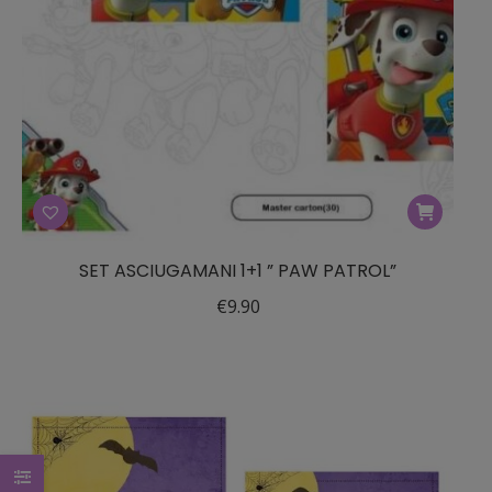
del
prodotto
SET ASCIUGAMANI 1+1 ” PAW PATROL”
€
9.90