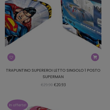
TRAPUNTINO SUPEREROI LETTO SINGOLO 1 POSTO
SUPERMAN
Il
Il
€
29.90
€
20.93
prezzo
prezzo
originale
attuale
era:
è:
In offerta!