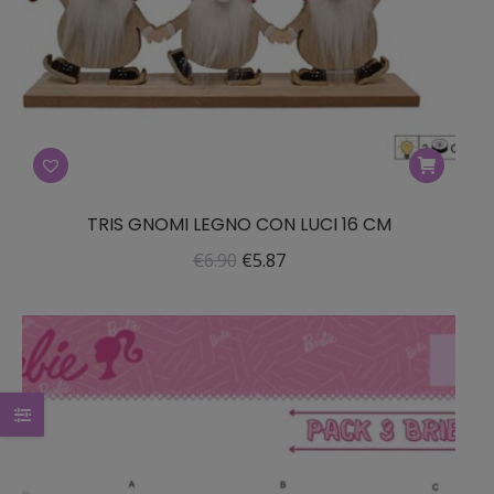
TRIS GNOMI LEGNO CON LUCI 16 CM
Il
Il
€
6.90
€
5.87
prezzo
prezzo
originale
attuale
era:
è:
€6.90.
€5.87.