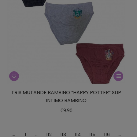
pagina
del
prodotto
Questo
prodotto
ha
TRIS MUTANDE BAMBINO “HARRY POTTER” SLIP
più
INTIMO BAMBINO
varianti.
€
9.90
Le
opzioni
possono
←
1
…
112
113
114
115
116
…