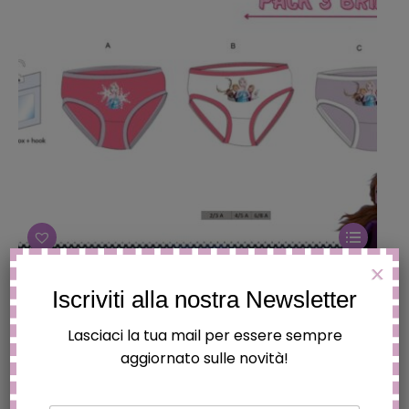
nella
pagina
del
prodotto
Questo
prodotto
X
ha
TRIS MUTANDE BAMBINA “FROZEN” SLIP INTIMO
Iscriviti alla nostra Newsletter
più
€
9.90
varianti.
Lasciaci la tua mail per essere sempre
aggiornato sulle novità!
Le
opzioni
possono