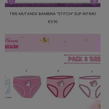
prodotto
ha
TRIS MUTANDE BAMBINA “STITCH” SLIP INTIMO
più
€
9.90
varianti.
Le
opzioni
possono
essere
scelte
nella
pagina
del
prodotto