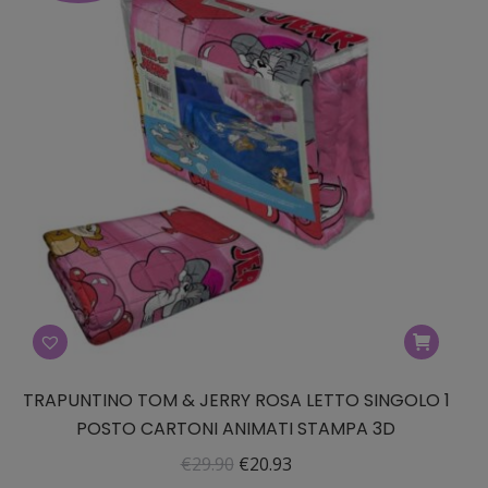
€29.90.
€20.93.
TRAPUNTINO TOM & JERRY ROSA LETTO SINGOLO 1
POSTO CARTONI ANIMATI STAMPA 3D
Il
Il
€
29.90
€
20.93