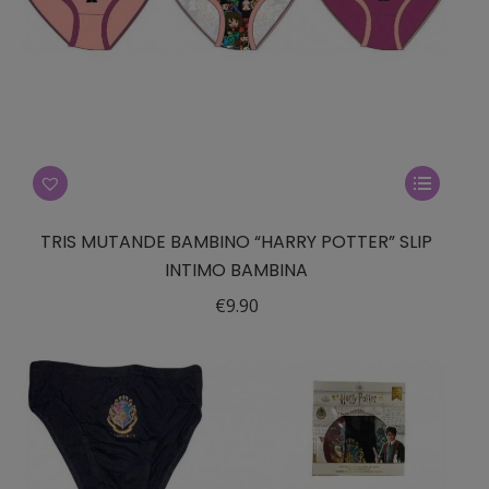
prodotto
Questo
prodotto
ha
TRIS MUTANDE BAMBINO “HARRY POTTER” SLIP
più
INTIMO BAMBINA
varianti.
€
9.90
Le
opzioni
possono
essere
scelte
nella