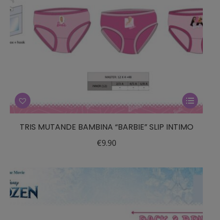
Questo
prodotto
ha
TRIS MUTANDE BAMBINA “BARBIE” SLIP INTIMO
più
€
9.90
varianti.
Le
opzioni
possono
essere
scelte