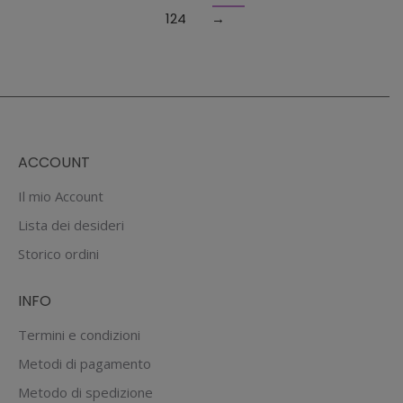
essere
124
→
scelte
nella
pagina
del
prodotto
ACCOUNT
Il mio Account
Lista dei desideri
Storico ordini
INFO
Termini e condizioni
Metodi di pagamento
Metodo di spedizione