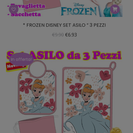
* FROZEN DISNEY SET ASILO ” 3 PEZZI
Il
Il
€
9.90
€
6.93
prezzo
prezzo
originale
attuale
era:
è:
In offerta!
€9.90.
€6.93.