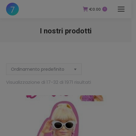
€
0.00
0
I nostri prodotti
You are here:
zzo
zzo
Visualizzazione di 17-32 di 1971 risultati