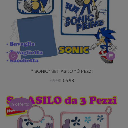
* SONIC” SET ASILO ” 3 PEZZI
Il
Il
€
9.90
€
6.93
prezzo
prezzo
originale
attuale
era:
è:
In offerta!
€9.90.
€6.93.