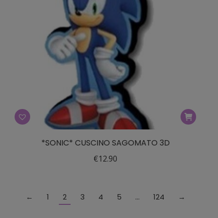
*SONIC* CUSCINO SAGOMATO 3D
€
12.90
←
1
2
3
4
5
…
124
→