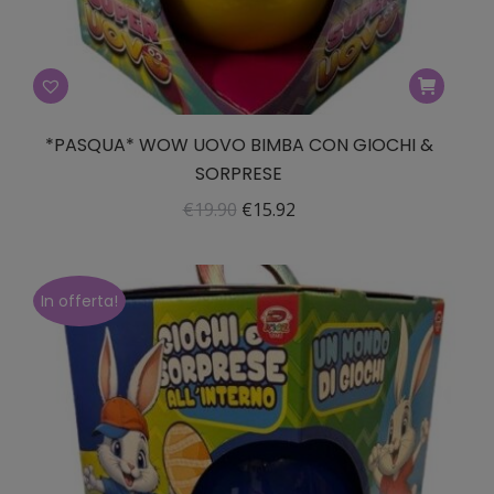
*PASQUA* WOW UOVO BIMBA CON GIOCHI &
SORPRESE
Il
Il
€
19.90
€
15.92
prezzo
prezzo
originale
attuale
era:
è:
In offerta!
€19.90.
€15.92.