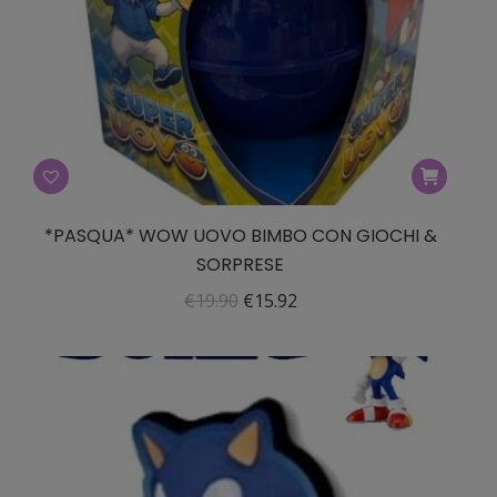
*PASQUA* WOW UOVO BIMBO CON GIOCHI &
SORPRESE
Il
Il
€
19.90
€
15.92
prezzo
prezzo
originale
attuale
era:
è:
€19.90.
€15.92.