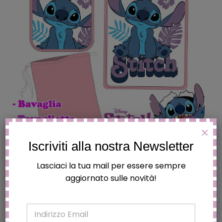
X
Iscriviti alla nostra Newsletter
* STITCH DISNEY ROSA SET ASILO ” 3 PEZZI
Lasciaci la tua mail per essere sempre
Il
Il
€
9.90
€
6.93
aggiornato sulle novità!
prezzo
prezzo
originale
attuale
E
era:
è:
In offerta!
m