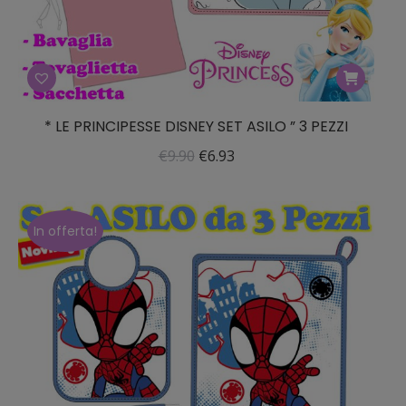
* LE PRINCIPESSE DISNEY SET ASILO ” 3 PEZZI
Il
Il
€
9.90
€
6.93
prezzo
prezzo
originale
attuale
era:
è:
In offerta!
€9.90.
€6.93.