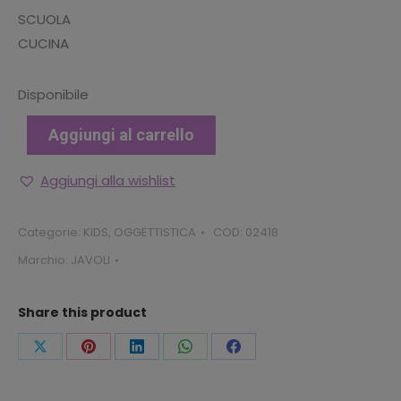
SCUOLA
CUCINA
Disponibile
Aggiungi al carrello
Aggiungi alla wishlist
Categorie:
KIDS
,
OGGETTISTICA
COD:
02418
Marchio:
JAVOLI
Share this product
Condividi
Condividi
Condividi
Condividi
Condividi
questo
questo
questo
questo
questo