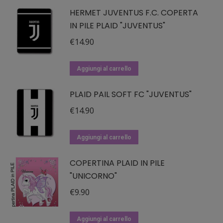
era:
è:
essere
HERMET JUVENTUS F.C. COPERTA
€24.90.
€17.43.
IN PILE PLAID "JUVENTUS"
scelte
nella
€
14.90
pagina
del
Aggiungi al carrello
prodotto
PLAID PAIL SOFT FC "JUVENTUS"
€
14.90
Aggiungi al carrello
COPERTINA PLAID IN PILE
"UNICORNO"
€
9.90
Aggiungi al carrello