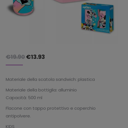
Il
Il
€
19.90
€
13.93
prezzo
prezzo
originale
attuale
Materiale della scatola sandwich: plastica
era:
è:
Materiale della bottiglia: alluminio
€19.90.
€13.93.
Capacità: 500 ml
Flacone con tappo protettivo e coperchio
antipolvere.
KIDS