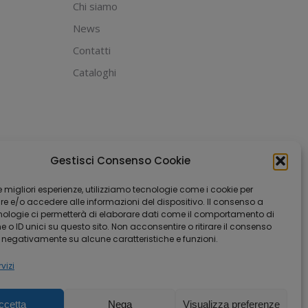
possono
Chi siamo
essere
News
scelte
Contatti
nella
Cataloghi
pagina
del
prodotto
Gestisci Consenso Cookie
 le migliori esperienze, utilizziamo tecnologie come i cookie per
 e/o accedere alle informazioni del dispositivo. Il consenso a
nologie ci permetterà di elaborare dati come il comportamento di
 o ID unici su questo sito. Non acconsentire o ritirare il consenso
e negativamente su alcune caratteristiche e funzioni.
vizi
ccetta
Nega
Visualizza preferenze