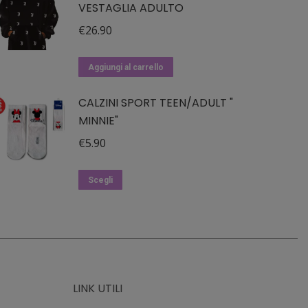
VESTAGLIA ADULTO
€
26.90
Aggiungi al carrello
CALZINI SPORT TEEN/ADULT "
MINNIE"
€
5.90
Questo
Scegli
prodotto
ha
più
varianti.
Le
LINK UTILI
opzioni