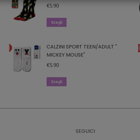
€
5.90
Questo
Scegli
prodotto
ha
CALZINI SPORT TEEN/ADULT "
più
MICKEY MOUSE"
varianti.
Le
€
5.90
opzioni
possono
Questo
Scegli
essere
prodotto
scelte
ha
nella
più
pagina
varianti.
del
Le
SEGUICI
prodotto
opzioni