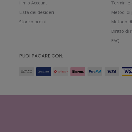
essere
Il mio Account
Termini e 
scelte
Lista dei desideri
Metodi di
nella
Storico ordini
Metodo di
pagina
Diritto di
del
prodotto
FAQ
PUOI PAGARE CON: