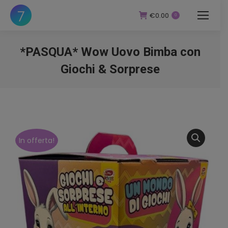
€
0.00
0
*PASQUA* Wow Uovo Bimba con
Giochi & Sorprese
You are here:
In offerta!