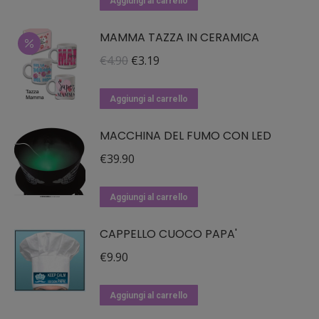
Aggiungi al carrello
essere
MAMMA TAZZA IN CERAMICA
scelte
nella
Il
Il
€
4.90
€
3.19
pagina
prezzo
prezzo
del
originale
attuale
Aggiungi al carrello
prodotto
era:
è:
MACCHINA DEL FUMO CON LED
€4.90.
€3.19.
€
39.90
Aggiungi al carrello
CAPPELLO CUOCO PAPA'
€
9.90
Aggiungi al carrello