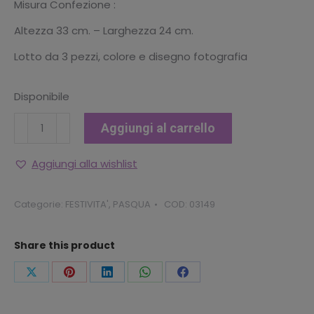
Misura Confezione :
€19.90.
€15.92.
Altezza 33 cm. – Larghezza 24 cm.
Lotto da 3 pezzi, colore e disegno fotografia
Disponibile
*PASQUA*
Aggiungi al carrello
Wow
Uovo
Aggiungi alla wishlist
Bimba
con
Categorie:
FESTIVITA'
,
PASQUA
COD:
03149
Giochi
&
Share this product
Sorprese
quantità
Condividi
Condividi
Condividi
Condividi
Condividi
questo
questo
questo
questo
questo