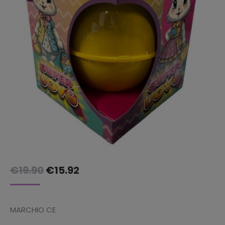
Il
Il
€
19.90
€
15.92
prezzo
prezzo
originale
attuale
MARCHIO CE
era:
è: