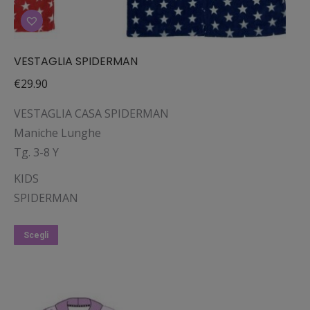
VESTAGLIA SPIDERMAN
€
29.90
VESTAGLIA CASA SPIDERMAN
Maniche Lunghe
Tg. 3-8 Y
KIDS
SPIDERMAN
Questo
Scegli
prodotto
ha
più