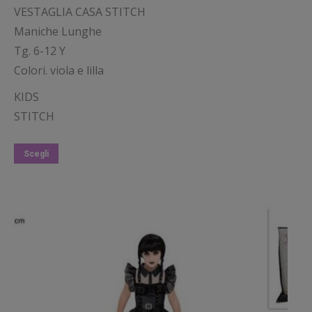
VESTAGLIA CASA STITCH
Maniche Lunghe
Tg. 6-12 Y
Colori. viola e lilla
KIDS
STITCH
Questo
Scegli
prodotto
ha
più
varianti.
Le
opzioni
possono
essere