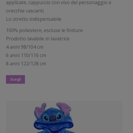
applicate, cappuccio con viso del personaggio e
orecchie cascanti.
Lo stretto indispensabile
100% poliestere, escluse le finiture
Prodotto lavabile in lavatrice
4 anni 98/104 cm
6 anni 110/116 cm
8 anni 122/128 cm
Questo
Scegli
prodotto
ha
più
varianti.
Le
opzioni