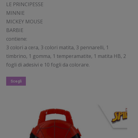
LE PRINCIPESSE
MINNIE
MICKEY MOUSE
BARBIE
contiene:
3 colori a cera, 3 colori matita, 3 pennarelli, 1
timbrino, 1 gomma, 1 temperamatite, 1 matita HB, 2
fogli di adesivi e 10 fogli da colorare.
Questo
Scegli
prodotto
ha
più
varianti.
Le
opzioni