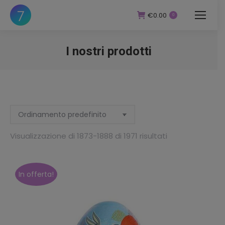
€
0.00
0
I nostri prodotti
You are here:
zzo
zzo
Visualizzazione di 1873-1888 di 1971 risultati
In offerta!