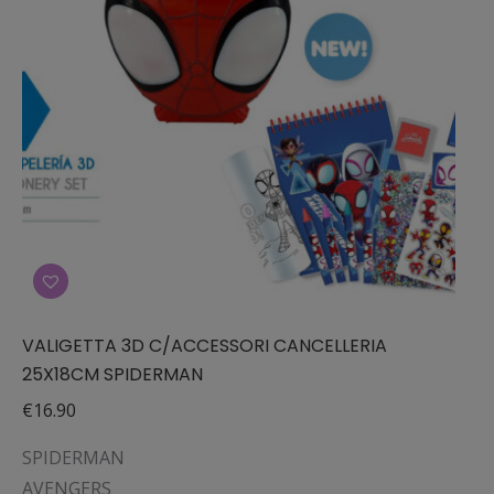
possono
essere
scelte
nella
pagina
del
prodotto
VALIGETTA 3D C/ACCESSORI CANCELLERIA
25X18CM SPIDERMAN
€
16.90
SPIDERMAN
AVENGERS