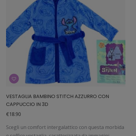
possono
essere
scelte
nella
pagina
del
prodotto
VESTAGLIA BAMBINO STITCH AZZURRO CON
CAPPUCCIO IN 3D
€
18.90
Scegli un comfort intergalattico con questa morbida
e soffice vestaglia, caratterizzata da immagini