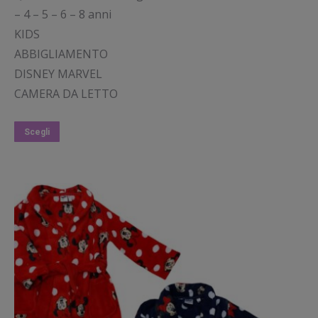
– 4 – 5 – 6 – 8 anni
KIDS
ABBIGLIAMENTO
DISNEY MARVEL
CAMERA DA LETTO
Questo
Scegli
prodotto
ha
più
varianti.
Le
opzioni
possono
essere
scelte