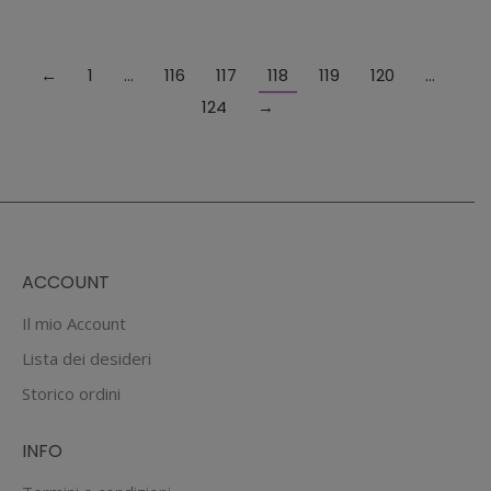
prodotto
ha
più
←
1
…
116
117
118
119
120
…
varianti.
124
→
Le
opzioni
possono
essere
scelte
ACCOUNT
nella
pagina
Il mio Account
del
Lista dei desideri
prodotto
Storico ordini
INFO