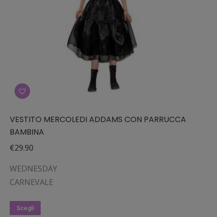
scelte
nella
pagina
del
prodotto
VESTITO MERCOLEDI ADDAMS CON PARRUCCA
BAMBINA
€
29.90
WEDNESDAY
CARNEVALE
Questo
Scegli