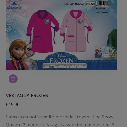
opzioni
possono
essere
scelte
nella
pagina
del
prodotto
VESTAGLIA FROZEN
€
19.90
Camicia da notte molto morbida Frozen -The Snow
Queen -2 modelli e 5 taglie assortite -dimensione: 3