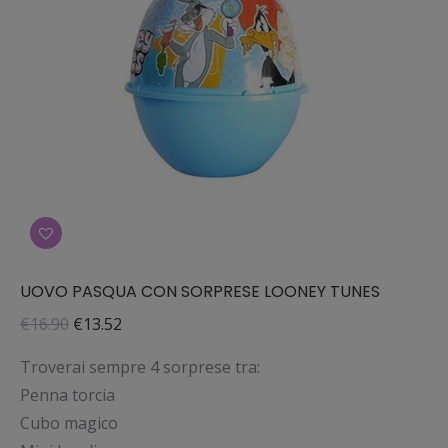
UOVO PASQUA CON SORPRESE LOONEY TUNES
Il
Il
€
16.90
€
13.52
prezzo
prezzo
Troverai sempre 4 sorprese tra:
originale
attuale
Penna torcia
era:
è:
Cubo magico
€16.90.
€13.52.