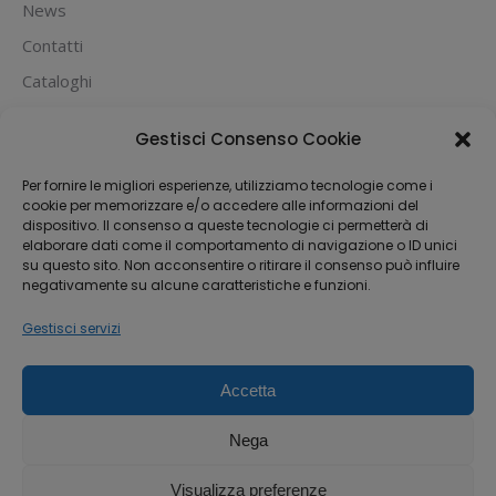
News
Contatti
Cataloghi
PUOI PAGARE CON:
Gestisci Consenso Cookie
Per fornire le migliori esperienze, utilizziamo tecnologie come i
cookie per memorizzare e/o accedere alle informazioni del
dispositivo. Il consenso a queste tecnologie ci permetterà di
elaborare dati come il comportamento di navigazione o ID unici
su questo sito. Non acconsentire o ritirare il consenso può influire
negativamente su alcune caratteristiche e funzioni.
Gestisci servizi
Accetta
Dream-Theme — truly
premium WordPress
themes
Nega
Michael House S.R.L.S
Via Fabio Filzi 33, 20124 Milano
Visualizza preferenze