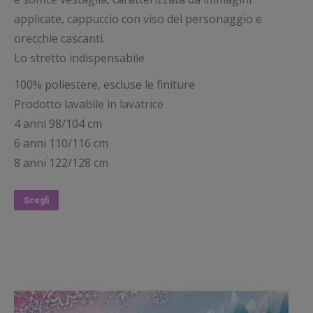
applicate, cappuccio con viso del personaggio e
orecchie cascanti.
Lo stretto indispensabile
100% poliestere, escluse le finiture
Prodotto lavabile in lavatrice
4 anni 98/104 cm
6 anni 110/116 cm
8 anni 122/128 cm
Questo
Scegli
prodotto
ha
più
varianti.
Le