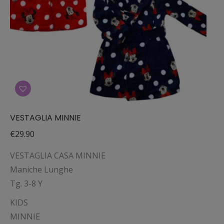
nella
pagina
del
prodotto
VESTAGLIA MINNIE
€
29.90
VESTAGLIA CASA MINNIE
Maniche Lunghe
Tg. 3-8 Y
KIDS
MINNIE