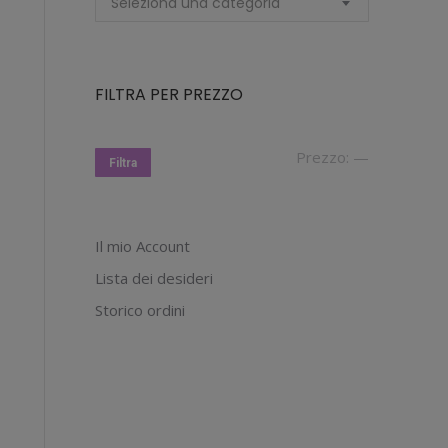
Seleziona una categoria
FILTRA PER PREZZO
Prezzo
Prezzo
Prezzo:
—
Filtra
Min
Max
Il mio Account
Lista dei desideri
Storico ordini