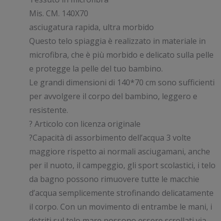
era:
è:
Mis. CM. 140X70
€12.90.
€10.32.
asciugatura rapida, ultra morbido
Questo telo spiaggia è realizzato in materiale in
microfibra, che è più morbido e delicato sulla pelle
e protegge la pelle del tuo bambino.
Le grandi dimensioni di 140*70 cm sono sufficienti
per avvolgere il corpo del bambino, leggero e
resistente.
? Articolo con licenza originale
?Capacità di assorbimento dell’acqua 3 volte
maggiore rispetto ai normali asciugamani, anche
per il nuoto, il campeggio, gli sport scolastici, i telo
da bagno possono rimuovere tutte le macchie
d’acqua semplicemente strofinando delicatamente
il corpo. Con un movimento di entrambe le mani, i
detriti sul telo mare possono essere scrollati via