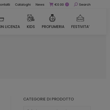
Cerca
ontatti
Cataloghi
News
€
0.00
Search
0
N LICENZA
KIDS
PROFUMERIA
FESTIVITA’
N LICENZA
KIDS
PROFUMERIA
FESTIVITA’
CATEGORIE DI PRODOTTO