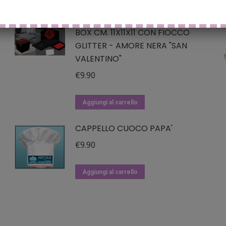
SCATOLA SORPRESA SKATUSH
BOX CM. 11X11X11 CON FIOCCO
GLITTER - AMORE NERA "SAN
VALENTINO"
€
9.90
Aggiungi al carrello
CAPPELLO CUOCO PAPA'
€
9.90
Aggiungi al carrello