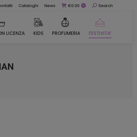
Cerca
ontatti
Cataloghi
News
€
0.00
Search
0
N LICENZA
KIDS
PROFUMERIA
FESTIVITA’
N LICENZA
KIDS
PROFUMERIA
FESTIVITA’
MAN
ezzo