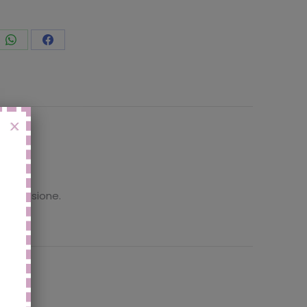
vidi
Condividi
Condividi
to
questo
questo
X
 recensione.