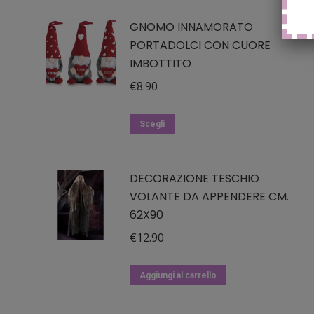
GNOMO INNAMORATO
PORTADOLCI CON CUORE
IMBOTTITO
€
8.90
Questo
Scegli
prodotto
ha
DECORAZIONE TESCHIO
più
VOLANTE DA APPENDERE CM.
varianti.
62X90
Le
opzioni
€
12.90
possono
essere
Aggiungi al carrello
scelte
nella