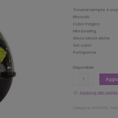
originale
att
Troverai sempre 4 sorp
era:
è:
Binocolo
€16.90.
€13
Cubo magico
Mini bowling
Gioco lancia eliche
Set colori
Portapenne
Disponibile
UOVO
Aggiu
PASQUA
CON
Aggiungi alla wishlis
SORPRESE
BATMAN
Categorie:
FESTIVITA'
,
PAS
quantità