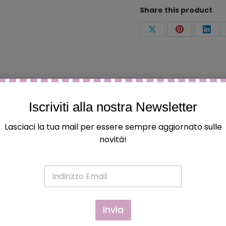
Share this product
Condividi
Condividi
Condi
questo
questo
ques
Iscriviti alla nostra Newsletter
Lasciaci la tua mail per essere sempre aggiornato sulle
novità!
 ed hanno acquistato questo prodotto possono lasciare una
E
m
a
i
l
Invia
*