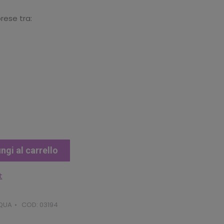
uale
rese tra:
.52.
ngi al carrello
t
QUA
COD:
03194