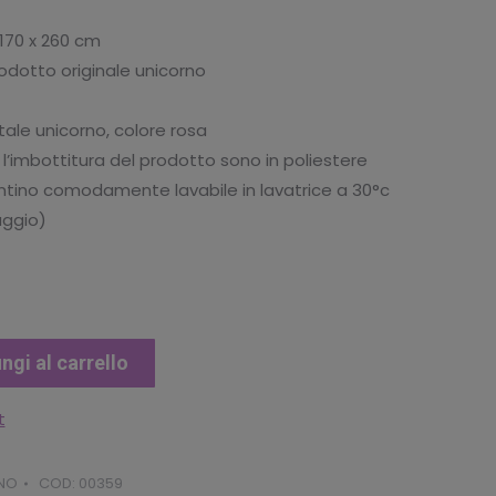
tuale
 170 x 260 cm
odotto originale unicorno
7.43.
le unicorno, colore rosa
 l’imbottitura del prodotto sono in poliestere
ntino comodamente lavabile in lavatrice a 30°c
vaggio)
ngi al carrello
t
NO
COD:
00359