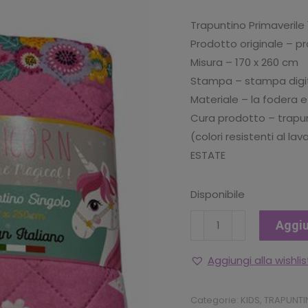
originale
at
Trapuntino Primaverile
era:
è:
Prodotto originale – pr
€24.90.
€1
Misura – 170 x 260 cm
Stampa – stampa digita
Materiale – la fodera e
Cura prodotto – trapu
(colori resistenti al la
ESTATE
Disponibile
Unicorno
Aggiu
Copriletto
Trapuntato
Aggiungi alla wishlis
1P
quantità
Categorie:
KIDS
,
TRAPUNTI