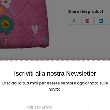
Share this product
Condividi
Condividi
Condi
questo
questo
ques
Iscriviti alla nostra Newsletter
Lasciaci la tua mail per essere sempre aggiornato sulle
novità!
E
m