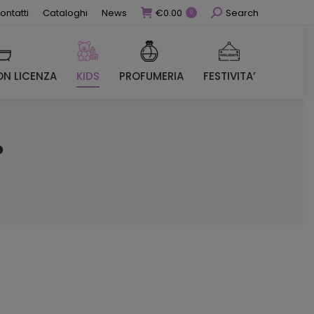
Cerca
ontatti
Cataloghi
News
€
0.00
Search
0
N LICENZA
KIDS
PROFUMERIA
FESTIVITA’
N LICENZA
KIDS
PROFUMERIA
FESTIVITA’
P
ezzo