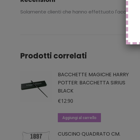
Solamente clienti che hanno effettuato l'accesso
Prodotti correlati
BACCHETTE MAGICHE HARRY
POTTER: BACCHETTA SIRIUS
BLACK
€
12.90
Aggiungi al carrello
CUSCINO QUADRATO CM.