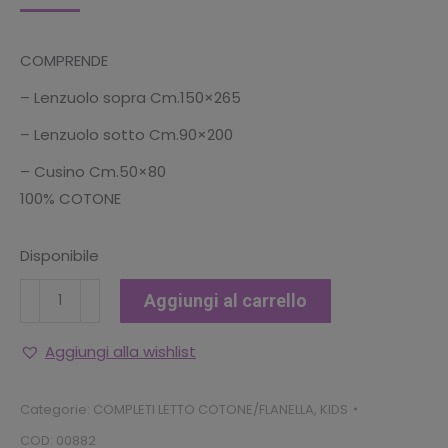
COMPRENDE
– Lenzuolo sopra Cm.150×265
– Lenzuolo sotto Cm.90×200
– Cusino Cm.50×80
100% COTONE
Disponibile
COMPLETO
Aggiungi al carrello
LENZUOLA
LETTO
Aggiungi alla wishlist
1P
"SUPERMAN"
Categorie:
COMPLETI LETTO COTONE/FLANELLA
,
KIDS
quantità
COD:
00882