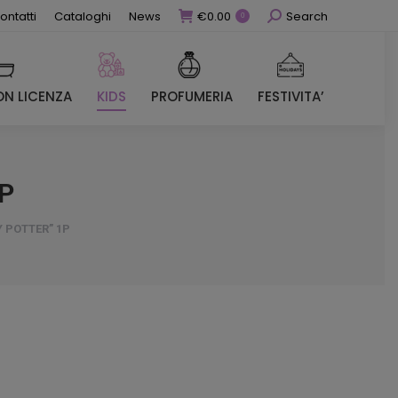
Cerca
ontatti
Cataloghi
News
€
0.00
Search
0
N LICENZA
KIDS
PROFUMERIA
FESTIVITA’
N LICENZA
KIDS
PROFUMERIA
FESTIVITA’
P
 POTTER” 1P