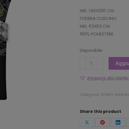
MIS. 140X200 CM.
FODERA CUSCINO
MIS. 63X63 CM.
100% POLIESTERE
Disponibile
COPRIPIUMINO
Aggiu
"HARRY
POTTER"
Aggiungi alla wishlis
1P
quantità
Categorie:
DISNEY-MARVEL
Share this product
Condividi
Condividi
Condi