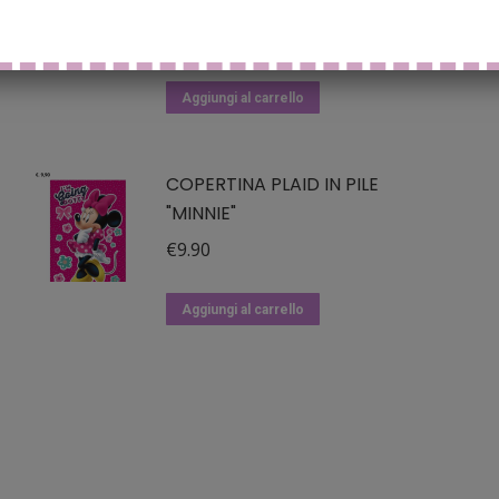
BLACK
€
12.90
Aggiungi al carrello
COPERTINA PLAID IN PILE
"MINNIE"
€
9.90
Aggiungi al carrello