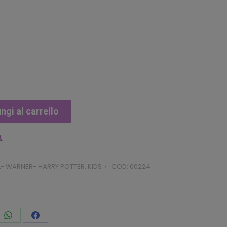
ngi al carrello
t
- WARNER- HARRY POTTER
,
KIDS
COD:
00224
vidi
Condividi
Condividi