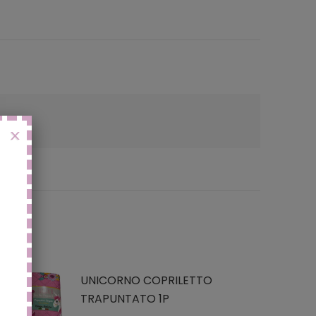
to
questo
questo
X
UNICORNO COPRILETTO
TRAPUNTATO 1P