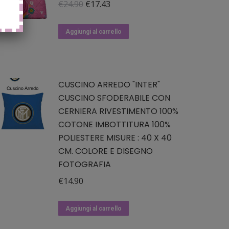
Il
Il
€
24.90
€
17.43
prezzo
prezzo
originale
attuale
Aggiungi al carrello
era:
è:
€24.90.
€17.43.
CUSCINO ARREDO "INTER"
CUSCINO SFODERABILE CON
CERNIERA RIVESTIMENTO 100%
COTONE IMBOTTITURA 100%
POLIESTERE MISURE : 40 X 40
CM. COLORE E DISEGNO
FOTOGRAFIA
€
14.90
Aggiungi al carrello