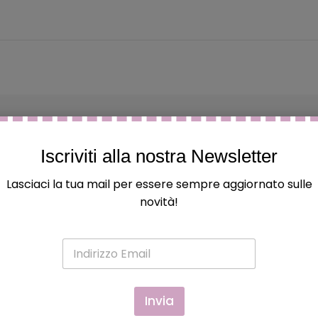
questo
questo
ques
140 × 200 cm
Iscriviti alla nostra Newsletter
Lasciaci la tua mail per essere sempre aggiornato sulle
novità!
E
m
a
BACCHETTE MAGICHE HARRY
i
l
Invia
POTTER: BACCHETTA SIRIUS
*