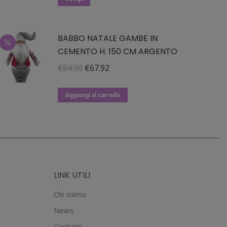
prodotto
era:
è:
ha
€39.90.
€31.92.
BABBO NATALE GAMBE IN
più
CEMENTO H. 150 CM ARGENTO
varianti.
Le
Il
Il
€
84.90
€
67.92
opzioni
prezzo
prezzo
possono
originale
attuale
Aggiungi al carrello
essere
era:
è:
scelte
€84.90.
€67.92.
nella
pagina
del
LINK UTILI
prodotto
Chi siamo
News
Contatti