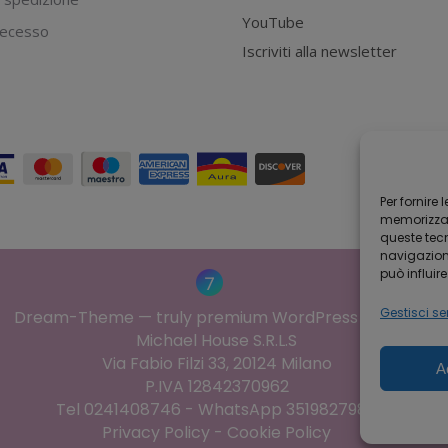
YouTube
 recesso
Iscriviti alla newsletter
Per fornire
memorizzare
queste tec
navigazione
può influir
Gestisci ser
Dream-Theme — truly
premium WordPress themes
Michael House S.R.L.S
Via Fabio Filzi 33, 20124 Milano
A
P.IVA 12842370962
Tel 0241408746 - WhatsApp 3519827987
Privacy Policy
-
Cookie Policy