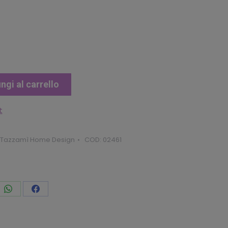
tuale
3.92.
ngi al carrello
t
Tazzamì Home Design
COD:
02461
vidi
Condividi
Condividi
to
questo
questo