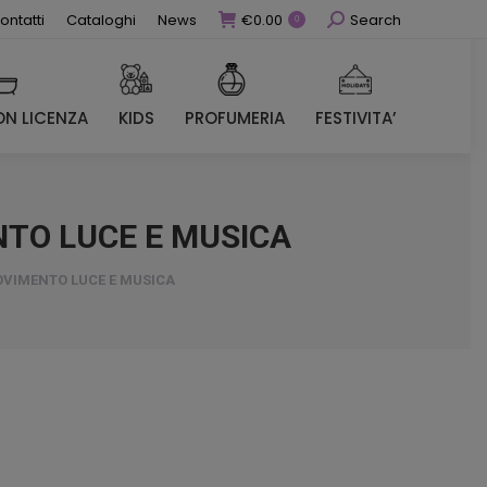
Cerca
ontatti
Cataloghi
News
€
0.00
Search
0
N LICENZA
KIDS
PROFUMERIA
FESTIVITA’
N LICENZA
KIDS
PROFUMERIA
FESTIVITA’
TO LUCE E MUSICA
VIMENTO LUCE E MUSICA
ezzo