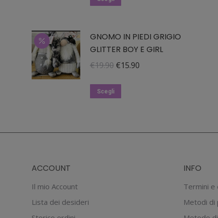
prodotto
ha
GNOMO IN PIEDI GRIGIO
più
GLITTER BOY E GIRL
varianti.
Le
Il
Il
€
19.90
€
15.90
opzioni
prezzo
prezzo
possono
Questo
originale
attuale
Scegli
essere
prodotto
era:
è:
scelte
ha
€19.90.
€15.90.
nella
più
pagina
varianti.
del
Le
ACCOUNT
INFO
prodotto
opzioni
possono
Il mio Account
Termini e 
essere
Lista dei desideri
Metodi di
scelte
Storico ordini
Metodo di