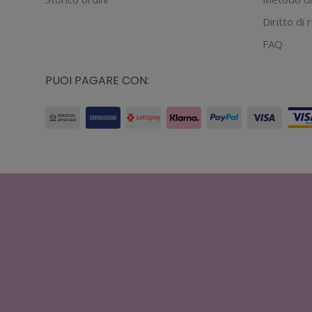
nella
Diritto di
pagina
del
FAQ
prodotto
PUOI PAGARE CON: