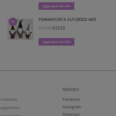
originale
attuale
Aggiungi al carrello
era:
è:
FERMAPORTA ELFO9003 H65
€49.90.
€39.90.
Il
Il
€
29.90
€
23.92
prezzo
prezzo
originale
attuale
Aggiungi al carrello
era:
è:
€29.90.
€23.92.
SEGUICI
condizioni
Facebook
Instagram
 pagamento
Pinterest
 spedizione