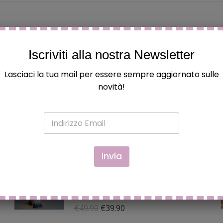
Iscriviti alla nostra Newsletter
 ed hanno acquistato questo prodotto possono lasciare una
Lasciaci la tua mail per essere sempre aggiornato sulle
novità!
E
m
a
i
l
Invia
*
RENNA CON CORPO A LUCE
LED, SCIARPA E CAPPELLO
MODELLABILE
Il
Il
€
49.90
€
39.90
prezzo
prezzo