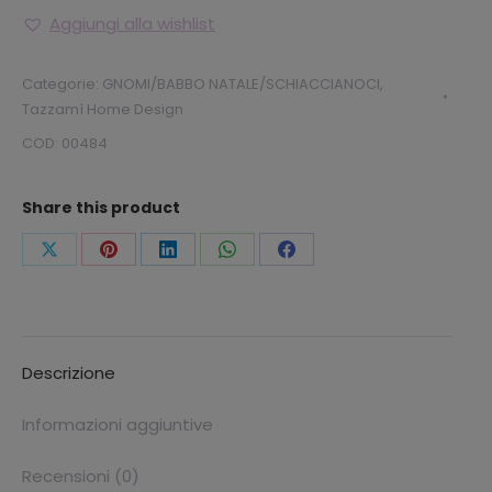
PIEDI
Aggiungi alla wishlist
ROSSO
ESTENSILE
Categorie:
GNOMI/BABBO NATALE/SCHIACCIANOCI
,
Tazzamì Home Design
BOY
E
COD:
00484
GIRL
quantità
Share this product
Condividi
Condividi
Condividi
Condividi
Condividi
questo
questo
questo
questo
questo
Descrizione
Informazioni aggiuntive
Recensioni (0)