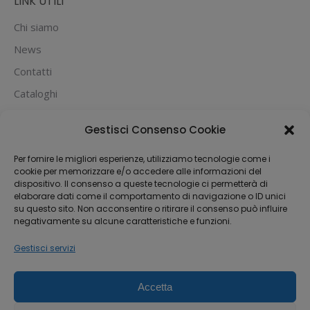
LINK UTILI
Chi siamo
News
Contatti
Cataloghi
PUOI PAGARE CON:
Gestisci Consenso Cookie
Per fornire le migliori esperienze, utilizziamo tecnologie come i
cookie per memorizzare e/o accedere alle informazioni del
dispositivo. Il consenso a queste tecnologie ci permetterà di
elaborare dati come il comportamento di navigazione o ID unici
su questo sito. Non acconsentire o ritirare il consenso può influire
negativamente su alcune caratteristiche e funzioni.
Gestisci servizi
Accetta
Dream-Theme — truly
premium WordPress
themes