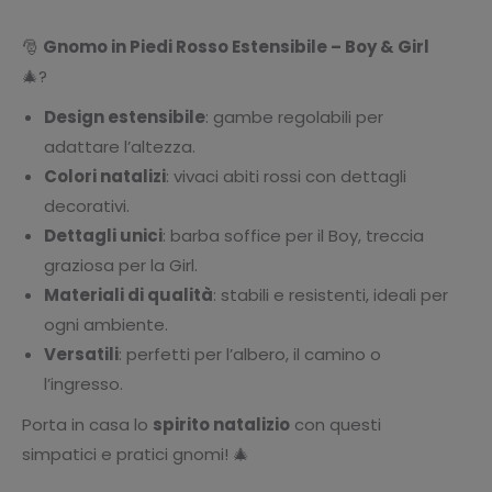
🎅
Gnomo in Piedi Rosso Estensibile – Boy & Girl
🎄?
Design estensibile
: gambe regolabili per
adattare l’altezza.
Colori natalizi
: vivaci abiti rossi con dettagli
decorativi.
Dettagli unici
: barba soffice per il Boy, treccia
graziosa per la Girl.
Materiali di qualità
: stabili e resistenti, ideali per
ogni ambiente.
Versatili
: perfetti per l’albero, il camino o
l’ingresso.
Porta in casa lo
spirito natalizio
con questi
simpatici e pratici gnomi! 🎄