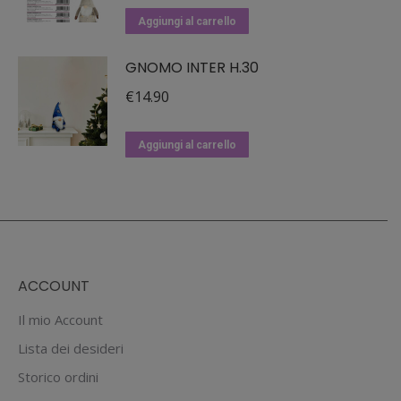
Le
originale
attuale
Aggiungi al carrello
opzioni
era:
è:
possono
GNOMO INTER H.30
€19.90.
€15.92.
essere
€
14.90
scelte
nella
Aggiungi al carrello
pagina
del
prodotto
ACCOUNT
Il mio Account
Lista dei desideri
Storico ordini