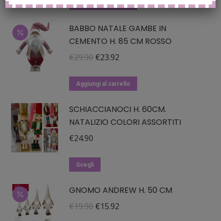
originale
attuale
Aggiungi al carrello
era:
è:
BABBO NATALE GAMBE IN
€12.90.
€11.61.
CEMENTO H. 85 CM ROSSO
Il
Il
€
29.90
€
23.92
prezzo
prezzo
originale
attuale
Aggiungi al carrello
era:
è:
SCHIACCIANOCI H. 60CM.
€29.90.
€23.92.
NATALIZIO COLORI ASSORTITI
€
24.90
Questo
Scegli
prodotto
GNOMO ANDREW H. 50 CM
ha
più
Il
Il
€
19.90
€
15.92
varianti.
prezzo
prezzo