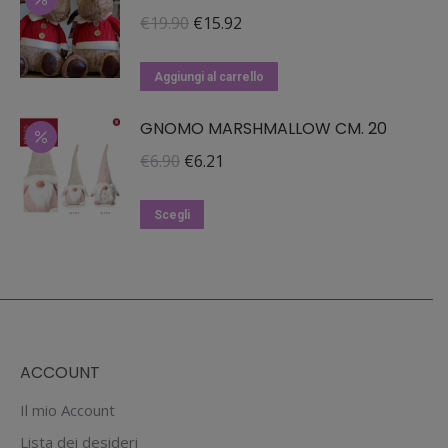
Il
Il
€
19.90
€
15.92
prezzo
prezzo
originale
attuale
Aggiungi al carrello
era:
è:
GNOMO MARSHMALLOW CM. 20
€19.90.
€15.92.
Il
Il
€
6.90
€
6.21
prezzo
prezzo
Questo
originale
attuale
Scegli
prodotto
era:
è:
ha
€6.90.
€6.21.
più
varianti.
Le
ACCOUNT
opzioni
possono
Il mio Account
essere
Lista dei desideri