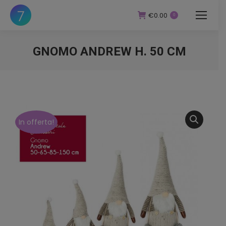
€
0.00
0
GNOMO ANDREW H. 50 CM
You are here:
In offerta!