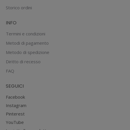
scelte
Storico ordini
nella
pagina
INFO
del
prodotto
Termini e condizioni
Metodi di pagamento
Metodo di spedizione
Diritto di recesso
FAQ
SEGUICI
Facebook
Instagram
Pinterest
YouTube