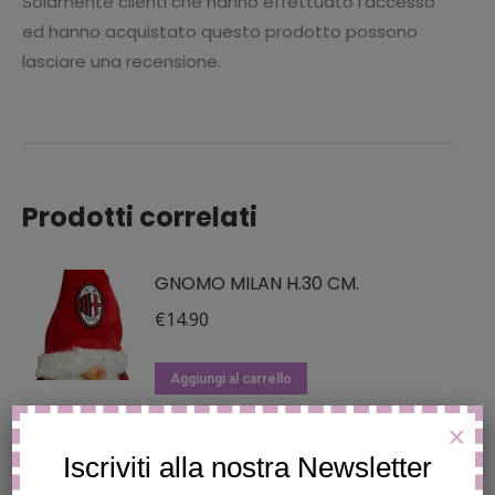
Solamente clienti che hanno effettuato l'accesso
ed hanno acquistato questo prodotto possono
lasciare una recensione.
Prodotti correlati
GNOMO MILAN H.30 CM.
€
14.90
Aggiungi al carrello
PUPAZZO ARREDO GNOMO
X
Iscriviti alla nostra Newsletter
LENDOR VERDE H90CM SOPHIE