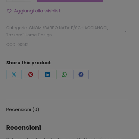
ANDREW
H.
Aggiungi alla wishlist
50
CM
Categorie:
GNOMI/BABBO NATALE/SCHIACCIANOCI
,
quantità
Tazzamì Home Design
COD:
00512
Share this product
Condividi
Condividi
Condividi
Condividi
Condividi
questo
questo
questo
questo
questo
Recensioni (0)
Recensioni