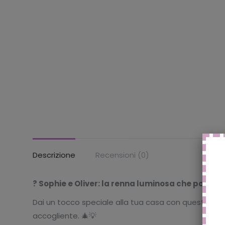
Descrizione
Recensioni (0)
? Sophie e Oliver: la renna luminosa che porta l
Dai un tocco speciale alla tua casa con questo deli
accogliente. 🎄💡