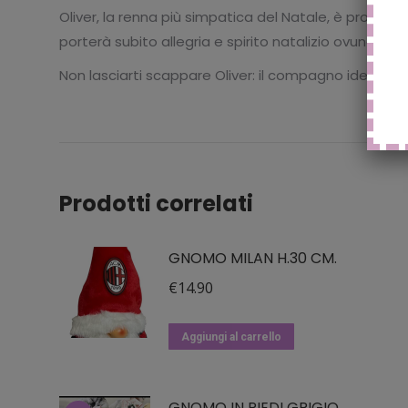
Oliver, la renna più simpatica del Natale, è pronta 
porterà subito allegria e spirito natalizio ovunque 
Non lasciarti scappare Oliver: il compagno ideale pe
Prodotti correlati
GNOMO MILAN H.30 CM.
€
14.90
Aggiungi al carrello
GNOMO IN PIEDI GRIGIO