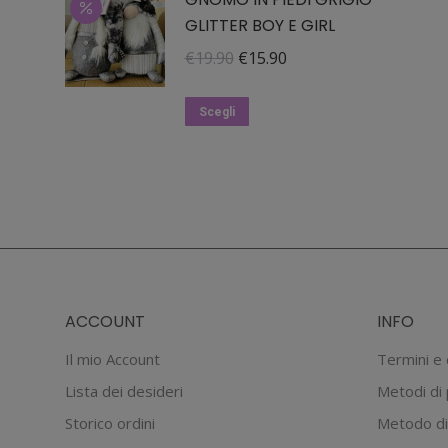
GLITTER BOY E GIRL
Il
Il
€
19.90
€
15.90
prezzo
prezzo
Questo
originale
attuale
Scegli
prodotto
era:
è:
ha
€19.90.
€15.90.
più
varianti.
Le
opzioni
possono
ACCOUNT
INFO
essere
scelte
Il mio Account
Termini e 
nella
Lista dei desideri
Metodi di
pagina
Storico ordini
Metodo di
del