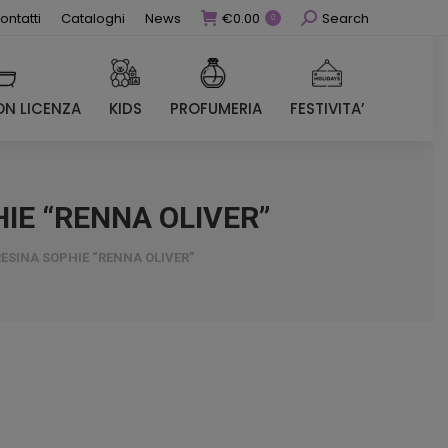
Cerca
ontatti
Cataloghi
News
€
0.00
Search
0
N LICENZA
KIDS
PROFUMERIA
FESTIVITA’
N LICENZA
KIDS
PROFUMERIA
FESTIVITA’
IE “RENNA OLIVER”
ESINA SOPHIE “RENNA OLIVER”
ezzo