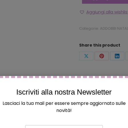
Aggiungi alla wishlis
Categorie:
ADDOBBI NATALI
Share this product
Condividi
Condividi
Condi
questo
questo
ques
Iscriviti alla nostra Newsletter
Lasciaci la tua mail per essere sempre aggiornato sulle
a magia del Natale! 🦌?
novità!
zioso
addobbo luminoso in resina, arricchito da LED
bian
E