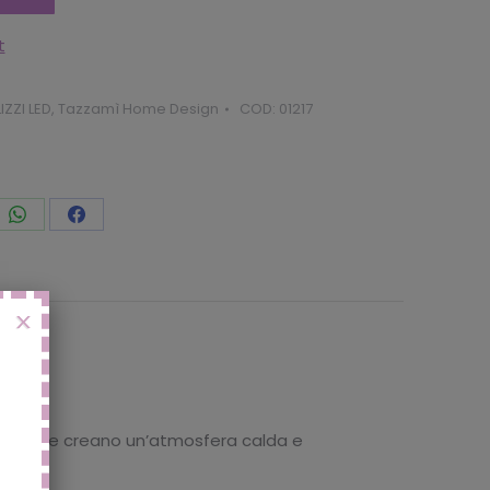
t
ZZI LED
,
Tazzamì Home Design
COD:
01217
vidi
Condividi
Condividi
to
questo
questo
X
chi
che creano un’atmosfera calda e