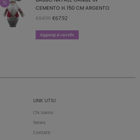
CEMENTO H. 150 CM ARGENTO
Il
Il
€
84.90
€
67.92
prezzo
prezzo
originale
attuale
Aggiungi al carrello
era:
è:
€84.90.
€67.92.
LINK UTILI
Chi siamo
News
Contatti