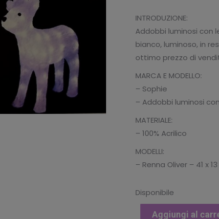
originale
at
INTRODUZIONE:
era:
è:
Addobbi luminosi con le
€49.90.
€3
bianco, luminoso, in re
ottimo prezzo di vendi
MARCA E MODELLO:
– Sophie
– Addobbi luminosi con 
MATERIALE:
– 100% Acrilico
MODELLI:
– Renna Oliver – 41 x 1
Disponibile
Aggiungi al carr