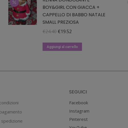
€29.90.
€23.92.
BOY&GIRL CON GIACCA +
CAPPELLO DI BABBO NATALE
SMALL PREZIOSA
Il
Il
€
24.40
€
19.52
prezzo
prezzo
originale
attuale
Aggiungi al carrello
era:
è:
€24.40.
€19.52.
SEGUICI
condizioni
Facebook
Instagram
 pagamento
Pinterest
 spedizione
YouTube