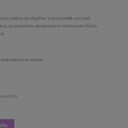
tuale
d in resina da Sophie. Vari modelli con Led
9.92.
sina, un prodotto simpatico e molto ben fatto,
ta.
led bianco in resina
3 x 44 cm
ello