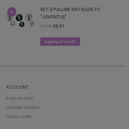
prodotto
era:
è:
SET 3 PALLINE NATALIZIE FC
ha
€21.90.
€17.50.
"JUVENTUS"
più
varianti.
Il
Il
€
9.90
€
8.91
Le
prezzo
prezzo
opzioni
originale
attuale
Aggiungi al carrello
possono
era:
è:
essere
€9.90.
€8.91.
scelte
nella
pagina
ACCOUNT
del
prodotto
Il mio Account
Lista dei desideri
Storico ordini