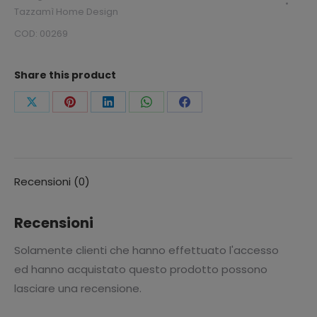
+
Tazzamì Home Design
CAPPELLO
COD:
00269
DI
BABBO
Share this product
NATALE
SMALL
Condividi
Condividi
Condividi
Condividi
Condividi
PREZIOSA
questo
questo
questo
questo
questo
quantità
Recensioni (0)
Recensioni
Solamente clienti che hanno effettuato l'accesso
ed hanno acquistato questo prodotto possono
lasciare una recensione.