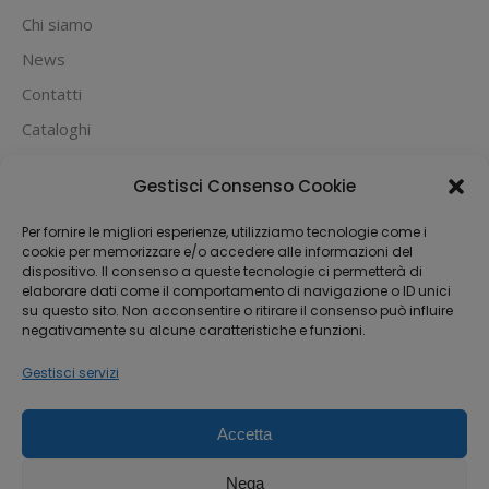
Chi siamo
News
Contatti
Cataloghi
PUOI PAGARE CON:
Gestisci Consenso Cookie
Per fornire le migliori esperienze, utilizziamo tecnologie come i
cookie per memorizzare e/o accedere alle informazioni del
dispositivo. Il consenso a queste tecnologie ci permetterà di
elaborare dati come il comportamento di navigazione o ID unici
su questo sito. Non acconsentire o ritirare il consenso può influire
negativamente su alcune caratteristiche e funzioni.
Gestisci servizi
Accetta
Dream-Theme — truly
premium WordPress
themes
Nega