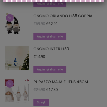
opzioni
originale
attuale
Aggiungi al carrello
possono
era:
è:
essere
GNOMO ORLANDO H.85 COPPIA
€12.90.
€11.61.
scelte
Il
Il
€
69.90
€
62.91
nella
prezzo
prezzo
pagina
originale
attuale
Aggiungi al carrello
del
era:
è:
prodotto
GNOMO INTER H.30
€69.90.
€62.91.
€
14.90
Aggiungi al carrello
PUPAZZO MAJA E JENS 45CM
Il
Il
€
21.90
€
17.50
prezzo
prezzo
Questo
originale
attuale
Scegli