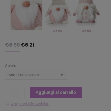
Il
Il
€
6.90
€
6.21
prezzo
prezzo
originale
attuale
Colore
era:
è:
€6.90.
€6.21.
GNOMO
Aggiungi al carrello
MARSHMALLOW
CM.
Aggiungi alla wishlist
20