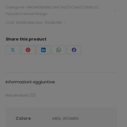
quantità
Categorie:
GNOMI/BABBO NATALE/SCHIACCIANOCI
,
Tazzamì Home Design
COD:
00418
Marchio:
TELLINI SRL
Share this product
Condividi
Condividi
Condividi
Condividi
Condividi
questo
questo
questo
questo
questo
Informazioni aggiuntive
Recensioni (0)
Colore
MEN, WOMEN