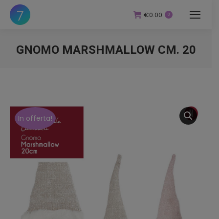
€
0.00
0
GNOMO MARSHMALLOW CM. 20
You are here:
In offerta!