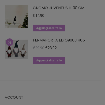
era:
è:
GNOMO JUVENTUS H. 30 CM
€49.90.
€39.90.
€
14.90
Aggiungi al carrello
FERMAPORTA ELFO9003 H65
Il
Il
€
29.90
€
23.92
prezzo
prezzo
originale
attuale
Aggiungi al carrello
era:
è:
€29.90.
€23.92.
ACCOUNT