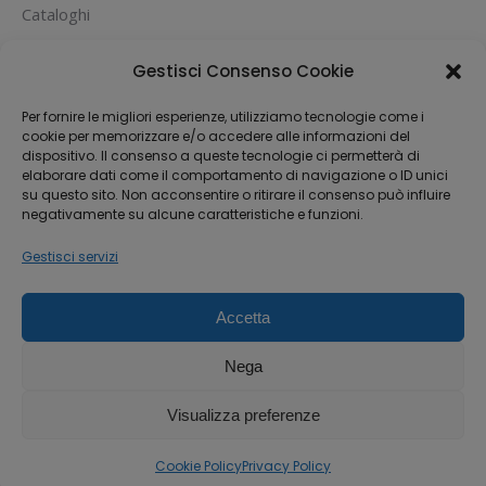
Cataloghi
PUOI PAGARE CON:
Gestisci Consenso Cookie
Per fornire le migliori esperienze, utilizziamo tecnologie come i
cookie per memorizzare e/o accedere alle informazioni del
dispositivo. Il consenso a queste tecnologie ci permetterà di
elaborare dati come il comportamento di navigazione o ID unici
su questo sito. Non acconsentire o ritirare il consenso può influire
negativamente su alcune caratteristiche e funzioni.
Gestisci servizi
Accetta
Dream-Theme — truly
premium WordPress
themes
Nega
Michael House S.R.L.S
Via Fabio Filzi 33, 20124 Milano
Visualizza preferenze
P.IVA 12842370962
Tel 0241408746 - WhatsApp 3519827987
Cookie Policy
Privacy Policy
Privacy Policy
-
Cookie Policy