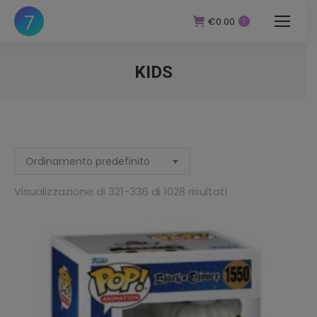
€
0.00
0
KIDS
You are here:
zzo
zzo
Visualizzazione di 321-336 di 1028 risultati