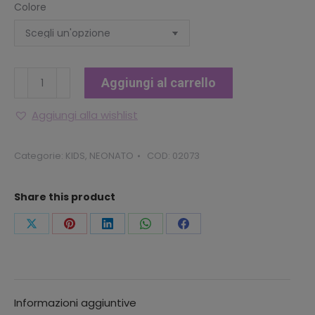
Colore
TUTINA
Aggiungi al carrello
NEONATO
BATMAN
Aggiungi alla wishlist
quantità
Categorie:
KIDS
,
NEONATO
COD:
02073
Share this product
Condividi
Condividi
Condividi
Condividi
Condividi
questo
questo
questo
questo
questo
Informazioni aggiuntive