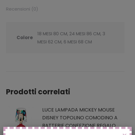
Recensioni (0)
18 MESI 80 CM, 24 MESI 86 CM, 3
Colore
MESI 62 CM, 6 MESI 68 CM
Prodotti correlati
LUCE LAMPADA MICKEY MOUSE
DISNEY TOPOLINO COMODINO A
BATTERIE CONFEZIONE REGALO