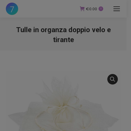
€
0.00
0
Tulle in organza doppio velo e
tirante
You are here: