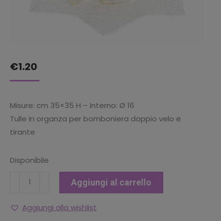
€
1.20
Misure: cm 35×35 H – Interno: Ø 16
Tulle in organza per bomboniera doppio velo e
tirante
Disponibile
Tulle
Aggiungi al carrello
in
organza
Aggiungi alla wishlist
doppio