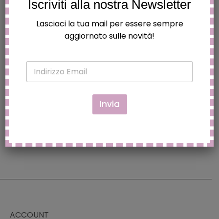
Iscriviti alla nostra Newsletter
Lasciaci la tua mail per essere sempre
aggiornato sulle novità!
Prodotti correlati
E
DECORAZIONE TORTA NUZIALE
m
COPPIA SPOSI CON CORNICE,
a
i
RESINA, BIANCO E NERO, H 14 CM
l
Invia
*
€
12.90
Aggiungi al carrello
ACCOUNT