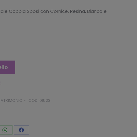
ale Coppia Sposi con Cornice, Resina, Bianco e
ello
t
ATRIMONIO
COD:
01523
vidi
Condividi
Condividi