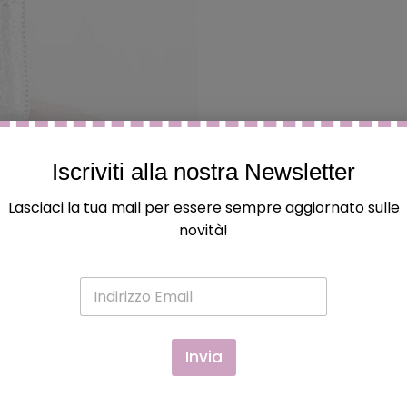
questo
questo
ques
Iscriviti alla nostra Newsletter
Lasciaci la tua mail per essere sempre aggiornato sulle
novità!
E
m
a
i
l
Invia
*