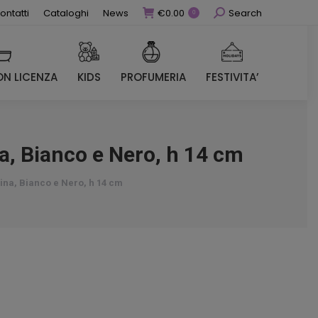
Cerca
ontatti
Cataloghi
News
€
0.00
Search
0
N LICENZA
KIDS
PROFUMERIA
FESTIVITA’
N LICENZA
KIDS
PROFUMERIA
FESTIVITA’
a, Bianco e Nero, h 14 cm
ina, Bianco e Nero, h 14 cm