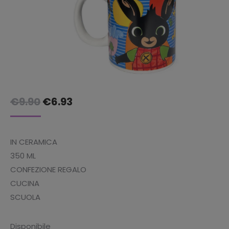
Il
Il
€
9.90
€
6.93
prezzo
prezzo
originale
attuale
IN CERAMICA
era:
è:
350 ML
€9.90.
€6.93.
CONFEZIONE REGALO
CUCINA
SCUOLA
Disponibile