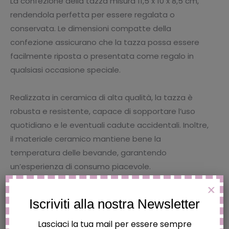
La confezione della tazza misura 11,5 x 10 x 8,5 cm,
rendendola perfetta per essere regalata o
conservata. Le dimensioni compatte della
confezione assicurano che la tazza possa essere
facilmente riposta o presentata come regalo in
qualsiasi occasione speciale.
Realizzata in ceramica di alta qualità, la tazza è
robusta e resistente, capace di sopportare l’uso
quotidiano e le eventuali cadute accidentali. Inoltre,
il materiale ceramico mantiene bene la
temperatura delle bevande, garantendo
un’esperienza di consumo piacevole.
X
Iscriviti alla nostra Newsletter
Lasciaci la tua mail per essere sempre