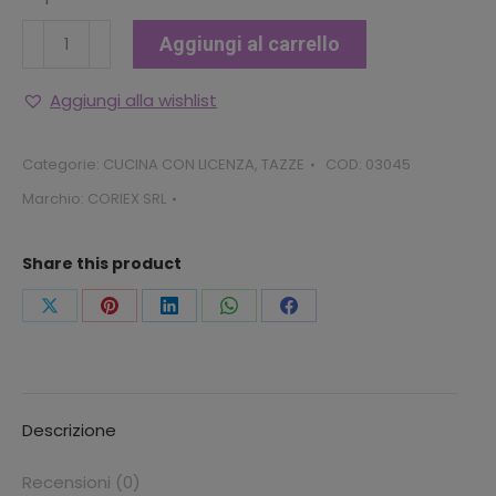
TAZZA
Aggiungi al carrello
MUG
BING
Aggiungi alla wishlist
quantità
Categorie:
CUCINA CON LICENZA
,
TAZZE
COD:
03045
Marchio:
CORIEX SRL
Share this product
Condividi
Condividi
Condividi
Condividi
Condividi
questo
questo
questo
questo
questo
Descrizione
Recensioni (0)