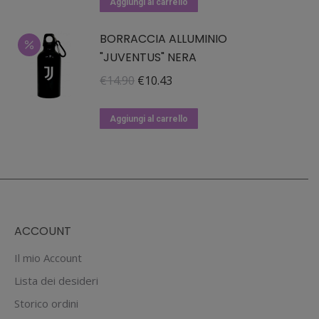
originale
attuale
Aggiungi al carrello
essere
era:
è:
BORRACCIA ALLUMINIO
scelte
€19.90.
€13.93.
"JUVENTUS" NERA
nella
pagina
Il
Il
€
14.90
€
10.43
del
prezzo
prezzo
prodotto
originale
attuale
Aggiungi al carrello
era:
è:
€14.90.
€10.43.
ACCOUNT
Il mio Account
Lista dei desideri
Storico ordini