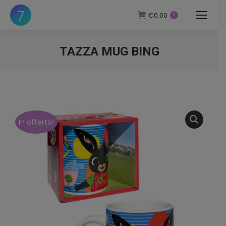
€
0.00
0
TAZZA MUG BING
You are here:
In offerta!