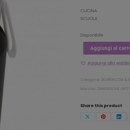
originale
att
CUCINA
era:
è:
SCUOLA
€19.90.
€13
Disponibile
Aggiungi al carr
Aggiungi alla wishlis
Categorie:
BORRACCIA & B
Marchio:
DIMENSIONE GIFT 
Share this product
Condividi
Condividi
Condi
questo
questo
ques