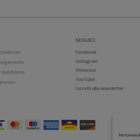
del
prodotto
SEGUICI
condizioni
Facebook
Instagram
 pagamento
Pinterest
 spedizione
YouTube
 recesso
Iscriviti alla newsletter
Per fornire