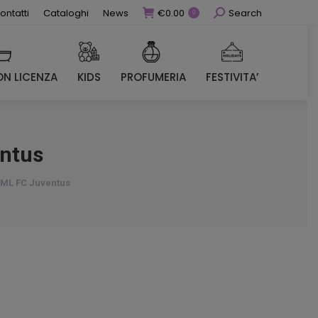
Cerca
ontatti
Cataloghi
News
€
0.00
Search
0
N LICENZA
KIDS
PROFUMERIA
FESTIVITA’
N LICENZA
KIDS
PROFUMERIA
FESTIVITA’
entus
0 ML FC Juventus
zzo