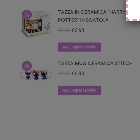
TAZZA IN CERAMICA "HARRY
POTTER" IN SCATOLA
Il
Il
€
9.90
€
6.93
prezzo
prezzo
originale
attuale
Aggiungi al carrello
era:
è:
TAZZA MUG CERAMICA STITCH
€9.90.
€6.93.
Il
Il
€
9.90
€
6.93
prezzo
prezzo
originale
attuale
Aggiungi al carrello
era:
è:
€9.90.
€6.93.