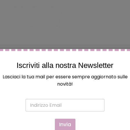
Iscriviti alla nostra Newsletter
Lasciaci la tua mail per essere sempre aggiornato sulle
 ed hanno acquistato questo prodotto possono lasciare una
novità!
E
m
a
i
l
Invia
*