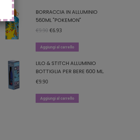
BORRACCIA IN ALLUMINIO
560ML "POKEMON"
Il
Il
€
9.90
€
6.93
prezzo
prezzo
originale
attuale
Aggiungi al carrello
era:
è:
LILO & STITCH ALLUMINIO
€9.90.
€6.93.
BOTTIGLIA PER BERE 600 ML.
€
9.90
Aggiungi al carrello