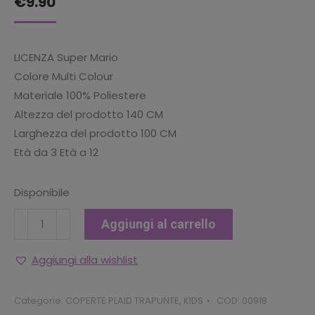
€
9.90
LICENZA Super Mario
Colore Multi Colour
Materiale 100% Poliestere
Altezza del prodotto 140 CM
Larghezza del prodotto 100 CM
Età da 3 Età a 12
Disponibile
Super
Aggiungi al carrello
Mario
Coperta
Aggiungi alla wishlist
In
Pile
Categorie:
COPERTE PLAID TRAPUNTE
,
KIDS
COD:
00918
Polare