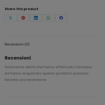
quantità
Share this product
Condividi
Condividi
Condividi
Condividi
Condividi
questo
questo
questo
questo
questo
Recensioni (0)
Recensioni
Solamente clienti che hanno effettuato l'accesso
ed hanno acquistato questo prodotto possono
lasciare una recensione.