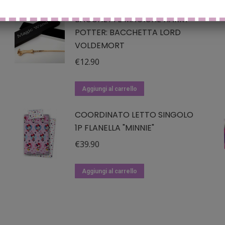
BACCHETTE MAGICHE HARRY
POTTER: BACCHETTA LORD
VOLDEMORT
€
12.90
Aggiungi al carrello
COORDINATO LETTO SINGOLO
1P FLANELLA "MINNIE"
€
39.90
Aggiungi al carrello