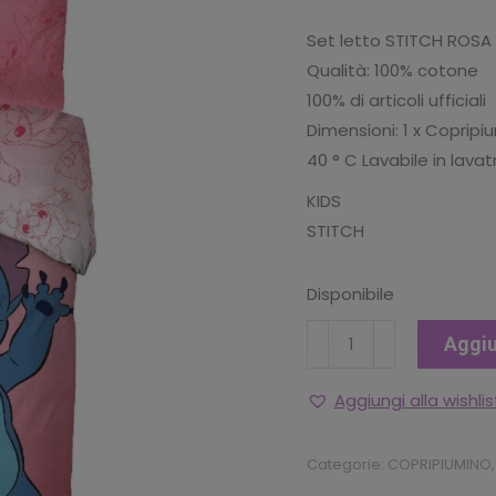
Set letto STITCH ROSA
Qualità: 100% cotone
100% di articoli ufficiali
Dimensioni: 1 x Copripi
40 ° C Lavabile in lavat
KIDS
STITCH
Disponibile
SET
Aggiu
COPRIPIUMINO
STITCH
Aggiungi alla wishlis
1P
quantità
Categorie:
COPRIPIUMINO