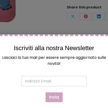
Share this product
Condividi
Condividi
Condi
questo
questo
ques
Iscriviti alla nostra Newsletter
Lasciaci la tua mail per essere sempre aggiornato sulle
novità!
 ed hanno acquistato questo prodotto possono lasciare una
E
m
a
i
l
Invia
*