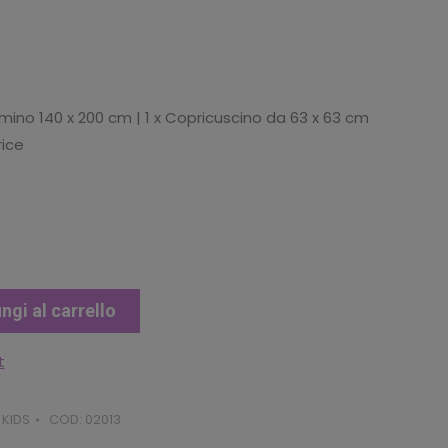
umino 140 x 200 cm | 1 x Copricuscino da 63 x 63 cm
rice
ngi al carrello
t
,
KIDS
COD:
02013