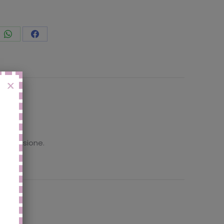
vidi
Condividi
Condividi
to
questo
questo
X
 recensione.