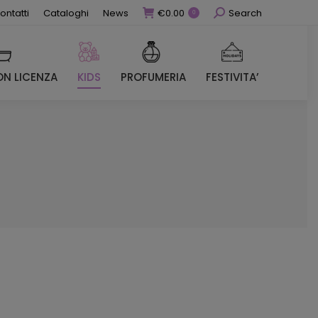
Cerca
ontatti
Cataloghi
News
€
0.00
Search
0
N LICENZA
KIDS
PROFUMERIA
FESTIVITA’
N LICENZA
KIDS
PROFUMERIA
FESTIVITA’