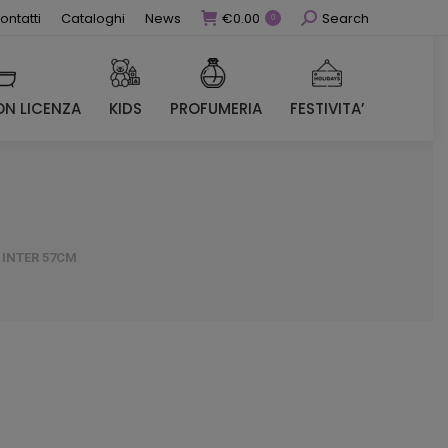
Cerca
ontatti
Cataloghi
News
€
0.00
Search
0
N LICENZA
KIDS
PROFUMERIA
FESTIVITA’
N LICENZA
KIDS
PROFUMERIA
FESTIVITA’
 INTER 57CM