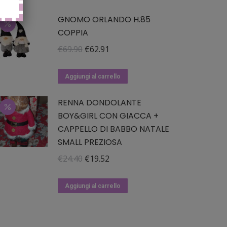
GNOMO ORLANDO H.85
COPPIA
Il
Il
€
69.90
€
62.91
prezzo
prezzo
originale
attuale
Aggiungi al carrello
era:
è:
RENNA DONDOLANTE
€69.90.
€62.91.
BOY&GIRL CON GIACCA +
CAPPELLO DI BABBO NATALE
SMALL PREZIOSA
Il
Il
€
24.40
€
19.52
prezzo
prezzo
originale
attuale
Aggiungi al carrello
era:
è:
€24.40.
€19.52.