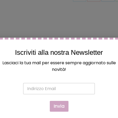
Condividi
Condividi
Condi
questo
questo
ques
Iscriviti alla nostra Newsletter
Lasciaci la tua mail per essere sempre aggiornato sulle
novità!
 ed hanno acquistato questo prodotto possono lasciare una
E
m
a
i
l
Invia
*