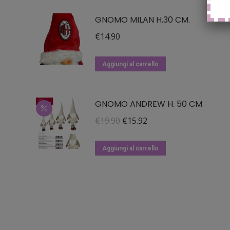
GNOMO MILAN H.30 CM.
€
14.90
Aggiungi al carrello
GNOMO ANDREW H. 50 CM
Il
Il
€
19.90
€
15.92
prezzo
prezzo
originale
attuale
Aggiungi al carrello
era:
è:
€19.90.
€15.92.