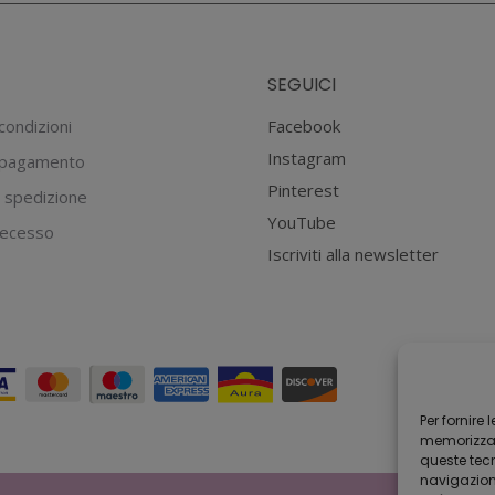
opzioni
possono
SEGUICI
essere
scelte
condizioni
Facebook
nella
Instagram
 pagamento
pagina
Pinterest
 spedizione
del
YouTube
 recesso
prodotto
Iscriviti alla newsletter
Per fornire
memorizzare
queste tec
navigazione