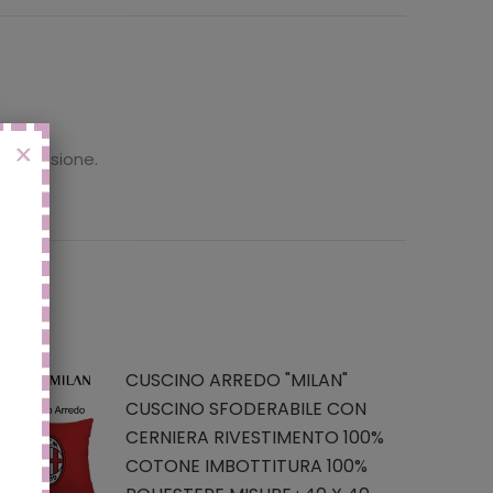
X
 recensione.
CUSCINO ARREDO "MILAN"
CUSCINO SFODERABILE CON
CERNIERA RIVESTIMENTO 100%
COTONE IMBOTTITURA 100%