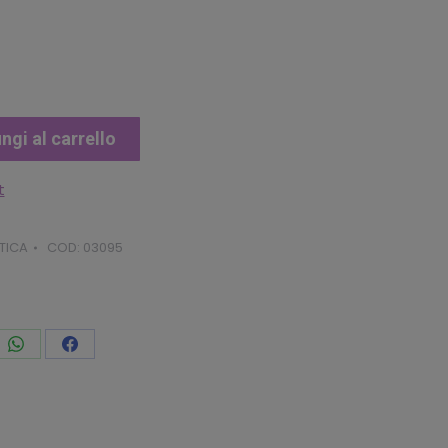
ngi al carrello
t
TICA
COD:
03095
vidi
Condividi
Condividi
to
questo
questo