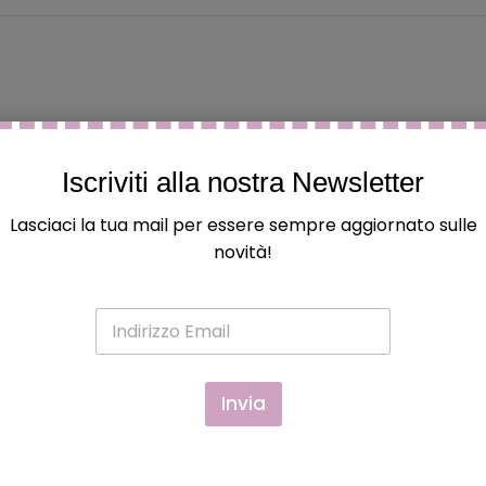
 ed hanno acquistato questo prodotto possono lasciare una
Iscriviti alla nostra Newsletter
Lasciaci la tua mail per essere sempre aggiornato sulle
novità!
E
m
a
TRAPUNTINO PRIMAVERA
i
l
Invia
MARVEL "SPIDERMAN" 1P
*
€
24.90