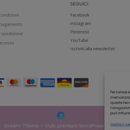
SEGUICI
condizioni
Facebook
Instagram
 pagamento
Pinterest
 spedizione
YouTube
 recesso
Iscriviti alla newsletter
Per fornire
memorizzare
queste tec
navigazione
può influir
Gestisci ser
Dream-Theme — truly
premium WordPress themes