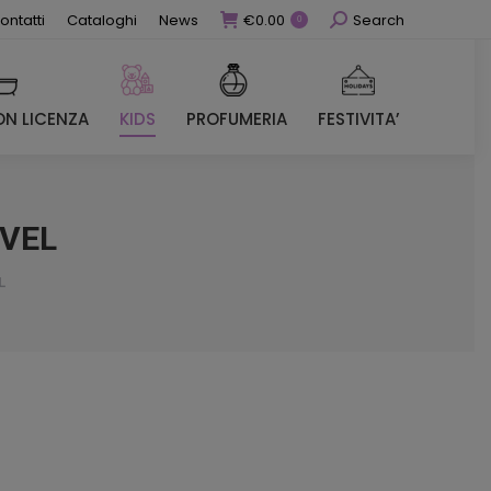
Cerca
ontatti
Cataloghi
News
€
0.00
Search
0
N LICENZA
KIDS
PROFUMERIA
FESTIVITA’
N LICENZA
KIDS
PROFUMERIA
FESTIVITA’
VEL
L