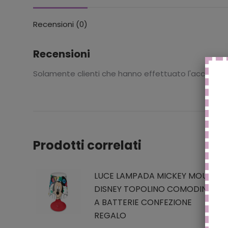
Recensioni (0)
Recensioni
Solamente clienti che hanno effettuato l'accesso
Prodotti correlati
LUCE LAMPADA MICKEY MOUSE
DISNEY TOPOLINO COMODINO
A BATTERIE CONFEZIONE
REGALO