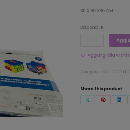
30 X 30 X30 CM
Disponibile
POUF
Aggiu
CONTENITORE
AVENGERS
Aggiungi alla wishlis
MARVEL
quantità
Categorie:
KIDS
,
OGGETTIS
Share this product
Condividi
Condividi
Condi
questo
questo
ques