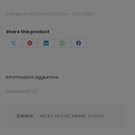
DISNEY
quantità
Categorie:
KIDS
,
OGGETTISTICA
COD:
02361
Share this product
Condividi
Condividi
Condividi
Condividi
Condividi
questo
questo
questo
questo
questo
Informazioni aggiuntive
Recensioni (0)
Colore
MICKY MOUSE, MINNIE, STITCH