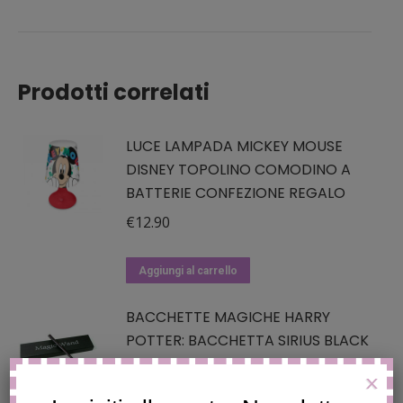
Prodotti correlati
LUCE LAMPADA MICKEY MOUSE
DISNEY TOPOLINO COMODINO A
BATTERIE CONFEZIONE REGALO
€
12.90
Aggiungi al carrello
BACCHETTE MAGICHE HARRY
POTTER: BACCHETTA SIRIUS BLACK
€
12.90
X