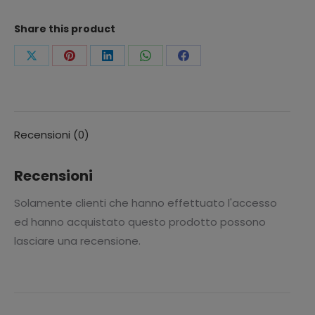
Share this product
Condividi
Condividi
Condividi
Condividi
Condividi
questo
questo
questo
questo
questo
Recensioni (0)
Recensioni
Solamente clienti che hanno effettuato l'accesso
ed hanno acquistato questo prodotto possono
lasciare una recensione.