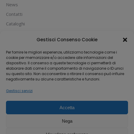
News
Contatti
Cataloghi
PUOI PAGARE CON:
Gestisci Consenso Cookie
Per fornire le migliori esperienze, utilizziamo tecnologie come i
cookie per memorizzare e/o accedere alle informazioni del
dispositivo. Il consenso a queste tecnologie ci permetterà di
elaborare dati come il comportamento di navigazione o ID unici
su questo sito. Non acconsentire o ritirare il consenso può influire
negativamente su alcune caratteristiche e funzioni.
Gestisci servizi
Accetta
Dream-Theme — truly
premium WordPress
themes
Nega
Michael House S.R.L.S
Via Fabio Filzi 33, 20124 Milano