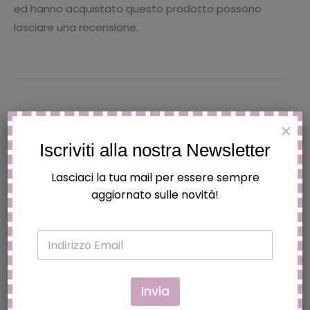
ed hanno acquistato questo prodotto possono
lasciare una recensione.
Prodotti correlati
X
Iscriviti alla nostra Newsletter
BACCHETTA DI HARRY POTTER -
Lasciaci la tua mail per essere sempre
BACCHETTA MAGICA DA
aggiornato sulle novità!
COLLEZIONE
€
12.90
E
m
Questo
a
Scegli
i
prodotto
l
Invia
TRAPUNTINO PRIMAVERA DISNEY -
ha
*