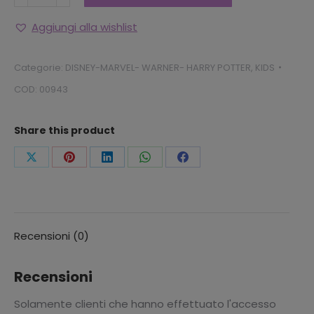
MINIX
"
Aggiungi alla wishlist
COLLECTIBLE
FIGURINES
Categorie:
DISNEY-MARVEL- WARNER- HARRY POTTER
,
KIDS
WEDNESDAY
COD:
00943
MERCOLEDI'
ADDAMS
Share this product
2
quantità
Condividi
Condividi
Condividi
Condividi
Condividi
questo
questo
questo
questo
questo
Recensioni (0)
Recensioni
Solamente clienti che hanno effettuato l'accesso