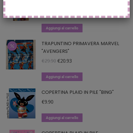
"PRINCIPESSE"
più
varianti.
Il
Il
€
29.90
€
20.93
Le
prezzo
prezzo
opzioni
originale
attuale
Aggiungi al carrello
possono
era:
è:
essere
TRAPUNTINO PRIMAVERA MARVEL
€29.90.
€20.93.
"AVENGERS"
scelte
nella
Il
Il
€
29.90
€
20.93
pagina
prezzo
prezzo
del
originale
attuale
Aggiungi al carrello
prodotto
era:
è:
COPERTINA PLAID IN PILE "BING"
€29.90.
€20.93.
€
9.90
Aggiungi al carrello