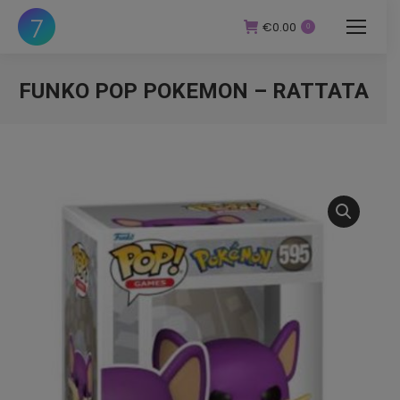
€
0.00
0
FUNKO POP POKEMON – RATTATA
You are here: