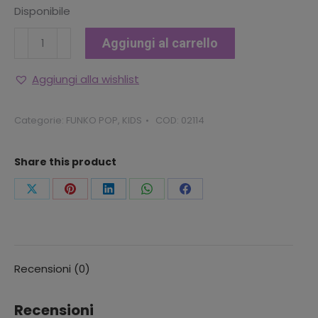
Disponibile
FUNKO
Aggiungi al carrello
POP
POKEMON
Aggiungi alla wishlist
-
RATTATA
Categorie:
FUNKO POP
,
KIDS
COD:
02114
quantità
Share this product
Condividi
Condividi
Condividi
Condividi
Condividi
questo
questo
questo
questo
questo
Recensioni (0)
Recensioni