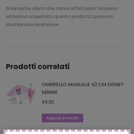
Solamente clienti che hanno effettuato l'accesso
ed hanno acquistato questo prodotto possono
lasciare una recensione.
Prodotti correlati
OMBRELLO MANUALE 42 CM DISNEY
MINNIE
€
9.90
Aggiungi al carrello
HERMET JUVENTUS F.C. |COPERTA