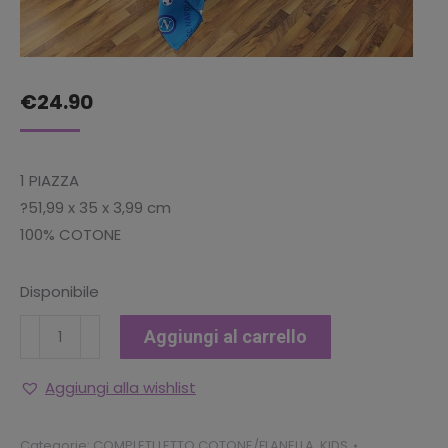
€
24.90
1 PIAZZA
?51,99 x 35 x 3,99 cm
100% COTONE
Disponibile
COPRILETTO
Aggiungi al carrello
NAPOLI
PIQUET
Aggiungi alla wishlist
1
POSTO
Categorie:
COMPLETI LETTO COTONE/FLANELLA
,
KIDS