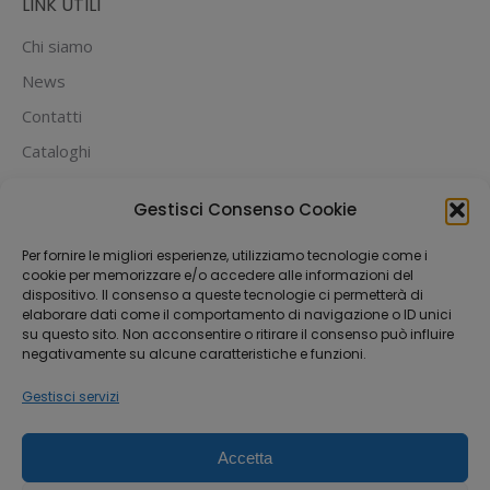
LINK UTILI
Chi siamo
News
Contatti
Cataloghi
PUOI PAGARE CON:
Gestisci Consenso Cookie
Per fornire le migliori esperienze, utilizziamo tecnologie come i
cookie per memorizzare e/o accedere alle informazioni del
dispositivo. Il consenso a queste tecnologie ci permetterà di
elaborare dati come il comportamento di navigazione o ID unici
su questo sito. Non acconsentire o ritirare il consenso può influire
negativamente su alcune caratteristiche e funzioni.
Gestisci servizi
Accetta
Dream-Theme — truly
premium WordPress
themes