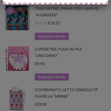
TRAPUNTINO PRIMAVERA MARVEL
"AVENGERS"
Il
Il
€
29.90
€
20.93
prezzo
prezzo
originale
attuale
Aggiungi al carrello
era:
è:
COPERTINA PLAID IN PILE
€29.90.
€20.93.
"UNICORNO"
€
9.90
Aggiungi al carrello
COORDINATO LETTO SINGOLO 1P
FLANELLA "MINNIE"
€
39.90