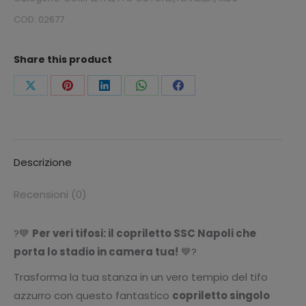
quantità
COD:
02677
Share this product
Condividi
Condividi
Condividi
Condividi
Condividi
questo
questo
questo
questo
questo
Descrizione
Recensioni (0)
?💙
Per veri tifosi: il copriletto SSC Napoli che
porta lo stadio in camera tua!
💙?
Trasforma la tua stanza in un vero tempio del tifo
azzurro con questo fantastico
copriletto singolo