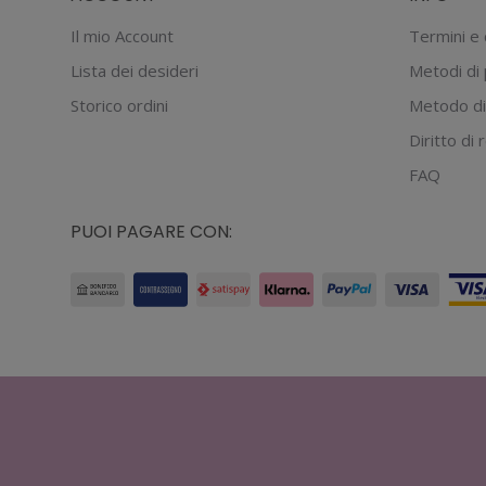
possono
Il mio Account
Termini e 
essere
Lista dei desideri
Metodi di
scelte
Storico ordini
Metodo di
nella
Diritto di
pagina
del
FAQ
prodotto
PUOI PAGARE CON: