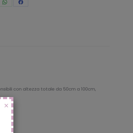
vidi
Condividi
Condividi
to
questo
questo
nsibili con altezza totale da 50cm a 100cm,
X