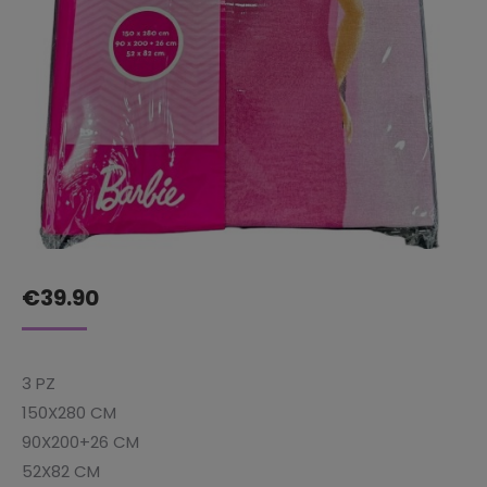
€
39.90
3 PZ
150X280 CM
90X200+26 CM
52X82 CM