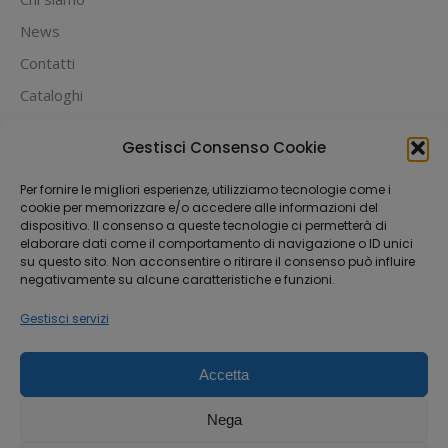
News
Contatti
Cataloghi
PUOI PAGARE CON:
Gestisci Consenso Cookie
Per fornire le migliori esperienze, utilizziamo tecnologie come i
cookie per memorizzare e/o accedere alle informazioni del
dispositivo. Il consenso a queste tecnologie ci permetterà di
elaborare dati come il comportamento di navigazione o ID unici
su questo sito. Non acconsentire o ritirare il consenso può influire
negativamente su alcune caratteristiche e funzioni.
Gestisci servizi
Accetta
Dream-Theme — truly
premium WordPress
themes
Nega
Michael House S.R.L.S