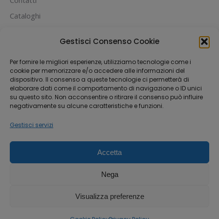
Contatti
Cataloghi
PUOI PAGARE CON:
Gestisci Consenso Cookie
Per fornire le migliori esperienze, utilizziamo tecnologie come i
cookie per memorizzare e/o accedere alle informazioni del
dispositivo. Il consenso a queste tecnologie ci permetterà di
elaborare dati come il comportamento di navigazione o ID unici
su questo sito. Non acconsentire o ritirare il consenso può influire
negativamente su alcune caratteristiche e funzioni.
Gestisci servizi
Accetta
Dream-Theme — truly
premium WordPress
themes
Nega
Michael House S.R.L.S
Via Fabio Filzi 33, 20124 Milano
Visualizza preferenze
P.IVA 12842370962
Tel 0241408746 - WhatsApp 3519827987