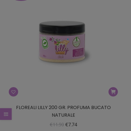
€11.90.
€7.74.
FLOREALI LILLY 200 GR. PROFUMA BUCATO
NATURALE
Il
Il
€
11.90
€
7.74