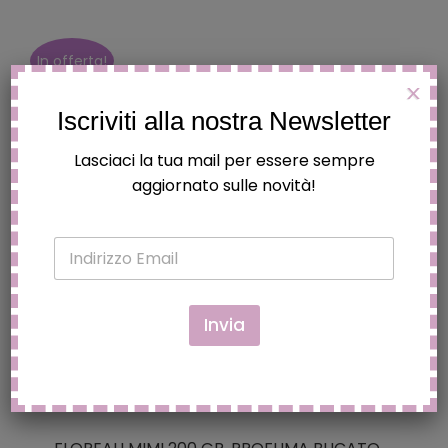
prezzo
prezzo
originale
attuale
era:
è:
In offerta!
€11.90.
€7.74.
X
Iscriviti alla nostra Newsletter
Lasciaci la tua mail per essere sempre
aggiornato sulle novità!
E
m
a
i
l
Invia
*