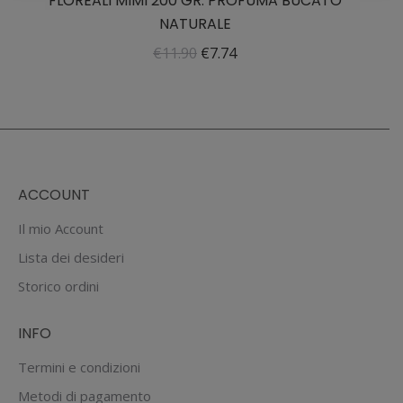
FLOREALI MIMI 200 GR. PROFUMA BUCATO
NATURALE
Il
Il
€
11.90
€
7.74
prezzo
prezzo
originale
attuale
era:
è:
€11.90.
€7.74.
ACCOUNT
Il mio Account
Lista dei desideri
Storico ordini
INFO
Termini e condizioni
Metodi di pagamento