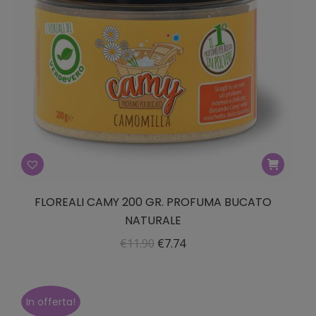
FLOREALI CAMY 200 GR. PROFUMA BUCATO
NATURALE
Il
Il
€
11.90
€
7.74
prezzo
prezzo
originale
attuale
era:
è:
In offerta!