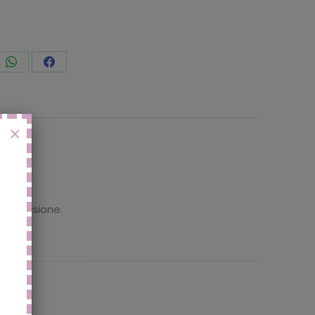
vidi
Condividi
Condividi
to
questo
questo
X
 recensione.