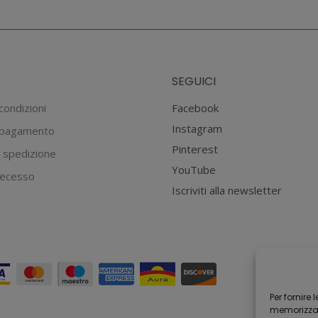
scelte
€13.90.
€9.73.
nella
pagina
del
SEGUICI
prodotto
condizioni
Facebook
Instagram
 pagamento
Pinterest
 spedizione
YouTube
 recesso
Iscriviti alla newsletter
Per fornire
memorizzare