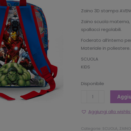
originale
att
Zaino 3D stampa AVEN
era:
è:
Zaino scuola materna, a
€18.90.
€13
spallacci regolabili.
Foderato all’interno per
Materiale in poliestere.
SCUOLA
KIDS
Disponibile
ZAINO
Aggiu
3D
AVENGERS
Aggiungi alla wishlis
quantità
Categorie:
SCUOLA
,
ZAINO