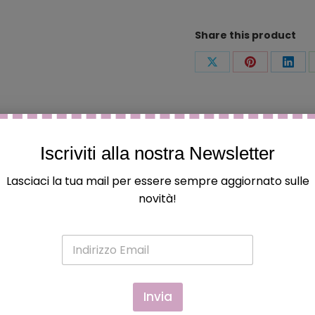
Share this product
Condividi
Condividi
Condi
questo
questo
ques
Iscriviti alla nostra Newsletter
Lasciaci la tua mail per essere sempre aggiornato sulle
novità!
 ed hanno acquistato questo prodotto possono lasciare una
E
m
a
i
l
Invia
*