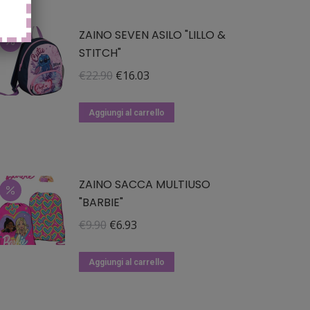
ZAINO SEVEN ASILO "LILLO &
STITCH"
Il
Il
€
22.90
€
16.03
prezzo
prezzo
originale
attuale
Aggiungi al carrello
era:
è:
€22.90.
€16.03.
ZAINO SACCA MULTIUSO
"BARBIE"
Il
Il
€
9.90
€
6.93
prezzo
prezzo
originale
attuale
Aggiungi al carrello
era:
è:
€9.90.
€6.93.