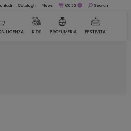
Cerca
ontatti
Cataloghi
News
€
0.00
Search
0
N LICENZA
KIDS
PROFUMERIA
FESTIVITA’
N LICENZA
KIDS
PROFUMERIA
FESTIVITA’
ezzo