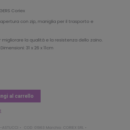
uale
GERS Coriex
pertura con zip, maniglia per il trasporto e
.23.
 migliorare la qualità e la resistenza dello zaino.
 Dimensioni: 31 x 26 x 11cm
ngi al carrello
t
-ASTUCCI
COD:
01963
Marchio:
CORIEX SRL