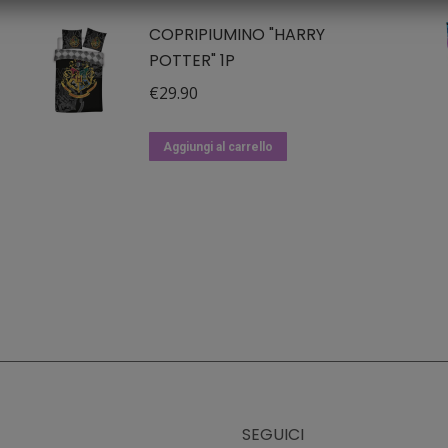
prodotto
COPRIPIUMINO "HARRY
ha
POTTER" 1P
più
varianti.
€
29.90
Le
opzioni
Aggiungi al carrello
possono
essere
scelte
nella
pagina
del
prodotto
SEGUICI