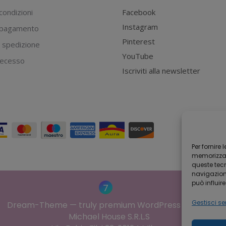
condizioni
Facebook
Instagram
 pagamento
Pinterest
 spedizione
YouTube
 recesso
Iscriviti alla newsletter
Per fornire
memorizzare
queste tec
navigazione
può influir
Gestisci ser
Dream-Theme — truly
premium WordPress themes
Michael House S.R.L.S