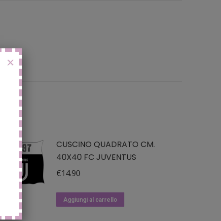
X
CUSCINO QUADRATO CM.
40X40 FC JUVENTUS
€
14.90
Aggiungi al carrello