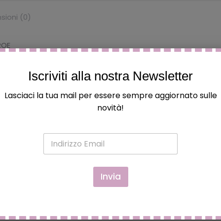
sioni (0)
EROE
Iscriviti alla nostra Newsletter
Lasciaci la tua mail per essere sempre aggiornato sulle
novità!
E
BACCHETTA DI HARRY POTTER
m
a
- BACCHETTA MAGICA DA
i
COLLEZIONE
l
Invia
*
€
12.90
Questo
Scegli