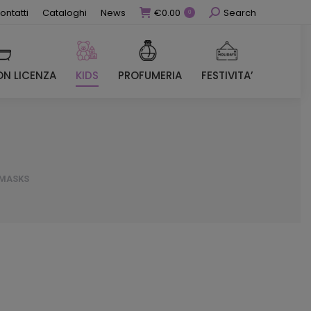
Cerca
ontatti
Cataloghi
News
€
0.00
Search
0
N LICENZA
KIDS
PROFUMERIA
FESTIVITA’
N LICENZA
KIDS
PROFUMERIA
FESTIVITA’
 MASKS