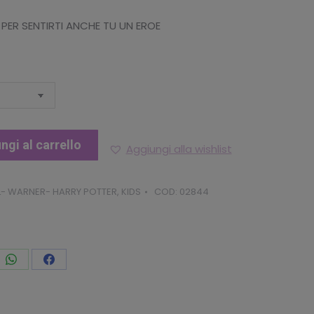
K PER SENTIRTI ANCHE TU UN EROE
ngi al carrello
Aggiungi alla wishlist
- WARNER- HARRY POTTER
,
KIDS
COD:
02844
vidi
Condividi
Condividi
to
questo
questo