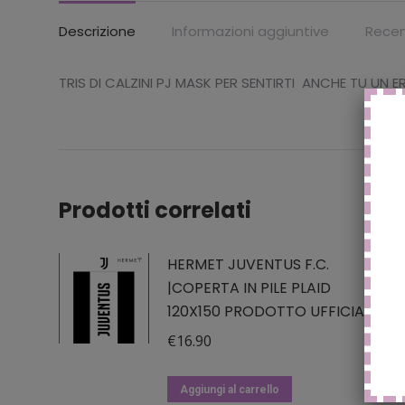
Descrizione
Informazioni aggiuntive
Recen
TRIS DI CALZINI PJ MASK PER SENTIRTI ANCHE TU UN 
Prodotti correlati
HERMET JUVENTUS F.C.
|COPERTA IN PILE PLAID
120X150 PRODOTTO UFFICIALE
€
16.90
Aggiungi al carrello