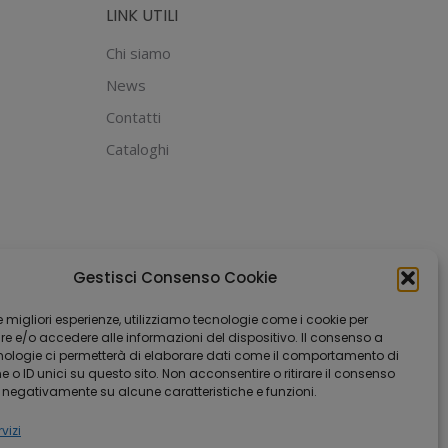
LINK UTILI
possono
essere
Chi siamo
scelte
News
nella
Contatti
pagina
Cataloghi
del
prodotto
Gestisci Consenso Cookie
 le migliori esperienze, utilizziamo tecnologie come i cookie per
 e/o accedere alle informazioni del dispositivo. Il consenso a
nologie ci permetterà di elaborare dati come il comportamento di
 o ID unici su questo sito. Non acconsentire o ritirare il consenso
e negativamente su alcune caratteristiche e funzioni.
vizi