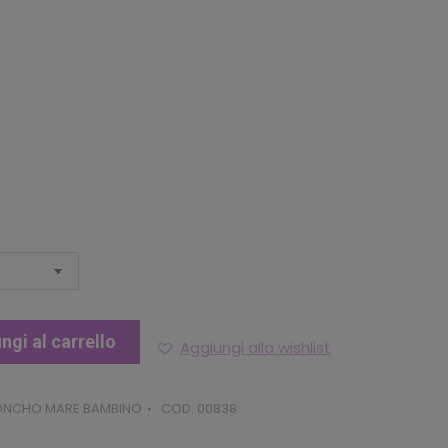
uale
.32.
ngi al carrello
Aggiungi alla wishlist
PONCHO MARE BAMBINO
COD:
00838