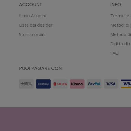
ACCOUNT
INFO
prodotto
opzioni
possono
Il mio Account
Termini e 
essere
Lista dei desideri
Metodi di
scelte
Storico ordini
Metodo di
nella
Diritto di
pagina
del
FAQ
prodotto
PUOI PAGARE CON: