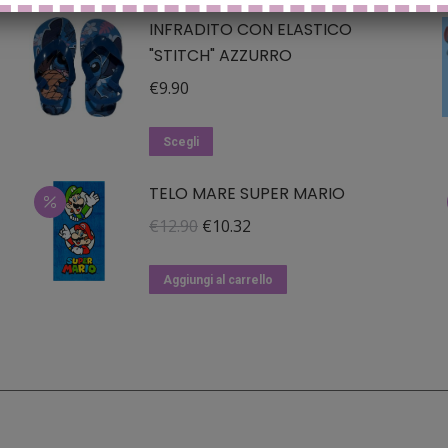
INFRADITO CON ELASTICO
"STITCH" AZZURRO
€
9.90
Questo
Scegli
prodotto
TELO MARE SUPER MARIO
ha
più
Il
Il
€
12.90
€
10.32
varianti.
prezzo
prezzo
Le
originale
attuale
Aggiungi al carrello
opzioni
era:
è:
possono
€12.90.
€10.32.
essere
scelte
nella
pagina