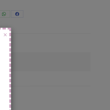
vidi
Condividi
Condividi
to
questo
questo
X