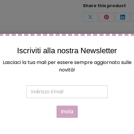
Share this product
Condividi
Condividi
Condi
questo
questo
ques
Iscriviti alla nostra Newsletter
Lasciaci la tua mail per essere sempre aggiornato sulle
novità!
AZZURRO, ROSA
E
m
a
i
l
Invia
*