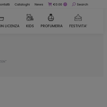
Cerca
ontatti
Cataloghi
News
€
0.00
Search
0
N LICENZA
KIDS
PROFUMERIA
FESTIVITA’
N LICENZA
KIDS
PROFUMERIA
FESTIVITA’
ZEN”
ezzo