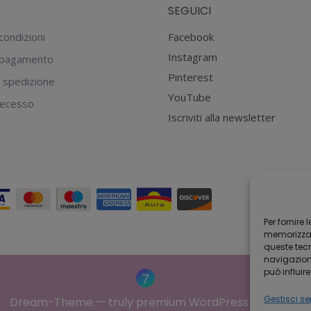
SEGUICI
del
prodotto
condizioni
Facebook
Instagram
 pagamento
Pinterest
 spedizione
YouTube
 recesso
Iscriviti alla newsletter
Per fornire
memorizzare
queste tec
navigazione
può influir
Gestisci ser
Dream-Theme — truly
premium WordPress themes