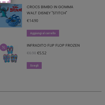
CROCS BIMBO IN GOMMA
WALT DISNEY "STITCH"
€
14.90
Aggiungi al carrello
INFRADITO FLIP FLOP FROZEN
Il
Il
€
6.90
€
5.52
prezzo
prezzo
Questo
originale
attuale
Scegli
prodotto
era:
è:
ha
€6.90.
€5.52.
più
varianti.
Le
opzioni