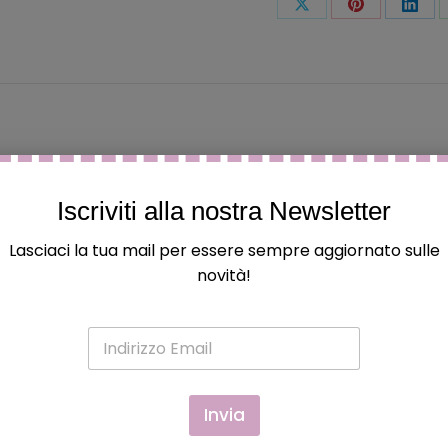
Condividi
Condividi
Condi
questo
questo
ques
aggio.
Iscriviti alla nostra Newsletter
Lasciaci la tua mail per essere sempre aggiornato sulle
novità!
E
m
a
i
l
Invia
*