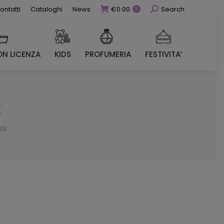
Cerca
ontatti
Cataloghi
News
€
0.00
Search
0
N LICENZA
KIDS
PROFUMERIA
FESTIVITA’
N LICENZA
KIDS
PROFUMERIA
FESTIVITA’
E
SE
zo