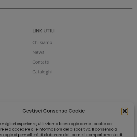
nella
varianti.
pagina
Le
del
opzioni
LINK UTILI
prodotto
possono
essere
Chi siamo
scelte
News
nella
Contatti
pagina
Cataloghi
del
prodotto
Gestisci Consenso Cookie
 le migliori esperienze, utilizziamo tecnologie come i cookie per
 e/o accedere alle informazioni del dispositivo. Il consenso a
nologie ci permetterà di elaborare dati come il comportamento di