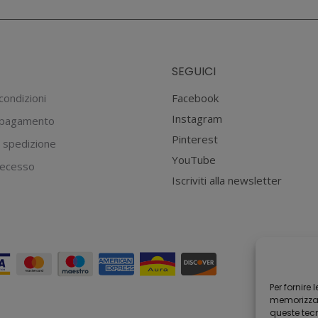
€14.90.
€10.43.
SEGUICI
condizioni
Facebook
Instagram
 pagamento
Pinterest
 spedizione
YouTube
 recesso
Iscriviti alla newsletter
Per fornire
memorizzare
queste tec