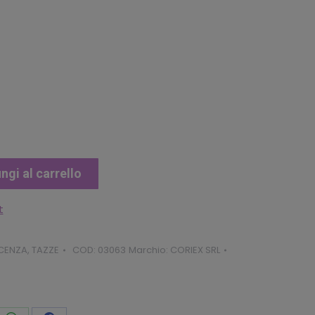
ale
3.
ngi al carrello
t
ICENZA
,
TAZZE
COD:
03063
Marchio:
CORIEX SRL