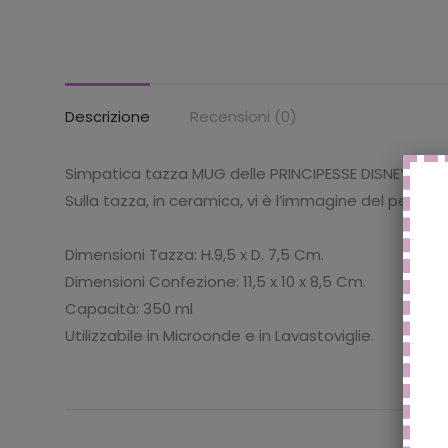
Descrizione
Recensioni (0)
Simpatica tazza MUG delle PRINCIPESSE DISNEY!
Sulla tazza, in ceramica, vi è l’immagine del person
Dimensioni Tazza: H.9,5 x D. 7,5 Cm.
Dimensioni Confezione: 11,5 x 10 x 8,5 Cm.
Capacità: 350 ml
Utilizzabile in Microonde e in Lavastoviglie.