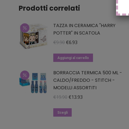
Prodotti correlati
TAZZA IN CERAMICA "HARRY
POTTER" IN SCATOLA
Il
Il
€
9.90
€
6.93
prezzo
prezzo
originale
attuale
Aggiungi al carrello
era:
è:
BORRACCIA TERMICA 500 ML -
€9.90.
€6.93.
CALDO/FREDDO - STITCH -
MODELLI ASSORTITI
Il
Il
€
19.90
€
13.93
prezzo
prezzo
Questo
originale
attuale
Scegli
prodotto
era:
è:
ha