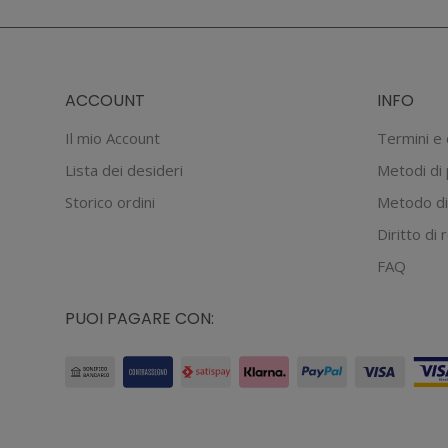
€19.90.
€13.93.
più
varianti.
Le
ACCOUNT
INFO
opzioni
possono
Il mio Account
Termini e 
essere
Lista dei desideri
Metodi di
scelte
Storico ordini
Metodo di
nella
Diritto di
pagina
del
FAQ
prodotto
PUOI PAGARE CON: