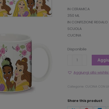
originale
attu
IN CERAMICA
era:
è:
350 ML
€9.90.
€6.9
IN CONFEZIONE REGALO
SCUOLA
CUCINA
Disponibile
TAZZA
Aggiu
MUG
DISNEY
Aggiungi alla wishlis
PRINCIPESSE
quantità
Categorie:
CUCINA CON L
Share this product