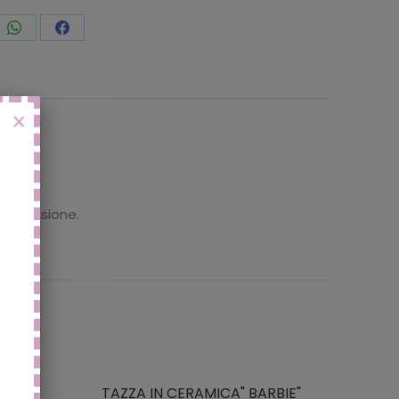
vidi
Condividi
Condividi
to
questo
questo
X
 recensione.
TAZZA IN CERAMICA" BARBIE"