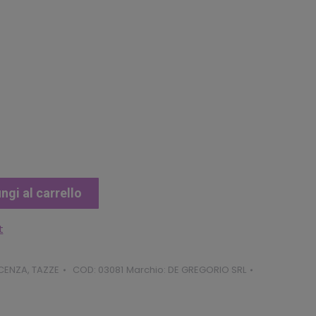
ale
3.
ngi al carrello
t
ICENZA
,
TAZZE
COD:
03081
Marchio:
DE GREGORIO SRL