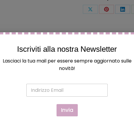
Condividi
Condividi
Condi
questo
questo
ques
Iscriviti alla nostra Newsletter
Lasciaci la tua mail per essere sempre aggiornato sulle
novità!
 ed hanno acquistato questo prodotto possono lasciare una
E
m
a
i
l
Invia
*
TAZZA IN CERAMICA DISNEY