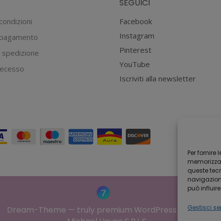
SEGUICI
possono
essere
condizioni
Facebook
scelte
Instagram
 pagamento
nella
Pinterest
 spedizione
pagina
YouTube
 recesso
del
Iscriviti alla newsletter
prodotto
Per fornire
memorizzare
queste tec
navigazione
può influir
Gestisci ser
Dream-Theme — truly
premium WordPress themes