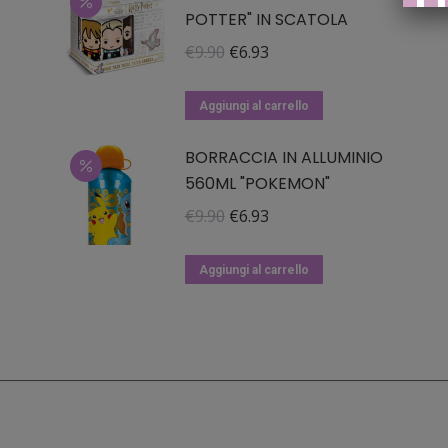
POTTER" IN SCATOLA
Il
Il
€
9.90
€
6.93
prezzo
prezzo
originale
attuale
Aggiungi al carrello
era:
è:
BORRACCIA IN ALLUMINIO
€9.90.
€6.93.
560ML "POKEMON"
Il
Il
€
9.90
€
6.93
prezzo
prezzo
originale
attuale
Aggiungi al carrello
era:
è:
€9.90.
€6.93.