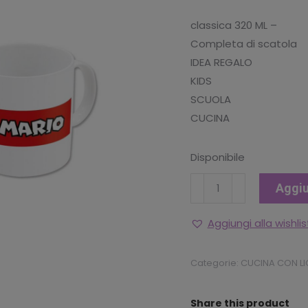
originale
attu
classica 320 ML –
era:
è:
Completa di scatola
€9.90.
€6.9
IDEA REGALO
KIDS
SCUOLA
CUCINA
Disponibile
Tazza
Aggiu
mug
ceramica
Aggiungi alla wishlis
Super
Mario
Categorie:
CUCINA CON L
quantità
Share this product