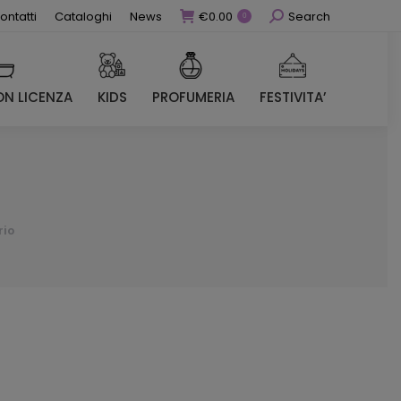
Cerca
ontatti
Cataloghi
News
€
0.00
Search
0
N LICENZA
KIDS
PROFUMERIA
FESTIVITA’
N LICENZA
KIDS
PROFUMERIA
FESTIVITA’
rio
zo