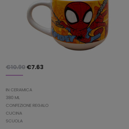
Il
Il
€
10.90
€
7.63
prezzo
prezzo
originale
attuale
IN CERAMICA
era:
è:
380 ML
€10.90.
€7.63.
CONFEZIONE REGALO
CUCINA
SCUOLA