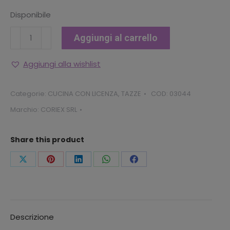
Disponibile
TAZZA
Aggiungi al carrello
LARGA
JUMBO
Aggiungi alla wishlist
SPIDEY
MARVEL
Categorie:
CUCINA CON LICENZA
,
TAZZE
COD:
03044
quantità
Marchio:
CORIEX SRL
Share this product
Condividi
Condividi
Condividi
Condividi
Condividi
questo
questo
questo
questo
questo
Descrizione