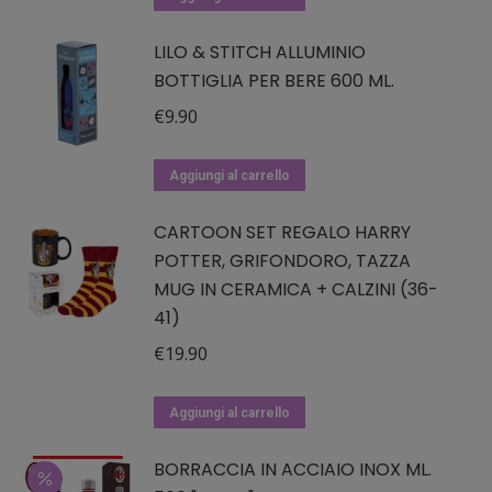
possono
era:
è:
essere
LILO & STITCH ALLUMINIO
€19.90.
€13.93.
BOTTIGLIA PER BERE 600 ML.
scelte
nella
€
9.90
pagina
del
Aggiungi al carrello
prodotto
CARTOON SET REGALO HARRY
POTTER, GRIFONDORO, TAZZA
MUG IN CERAMICA + CALZINI (36-
41)
€
19.90
Aggiungi al carrello
BORRACCIA IN ACCIAIO INOX ML.