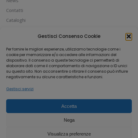
News
Contatti
Cataloghi
PUOI PAGARE CON:
Gestisci Consenso Cookie
Per fornire le migliori esperienze, utilizziamo tecnologie come i
cookie per memorizzare e/o accedere alle informazioni del
dispositivo. Il consenso a queste tecnologie ci permetterà di
elaborare dati come il comportamento di navigazione o ID unici
su questo sito. Non acconsentire o ritirare il consenso può influire
negativamente su alcune caratteristiche e funzioni.
Gestisci servizi
Accetta
Dream-Theme — truly
premium WordPress
themes
Nega
Michael House S.R.L.S
Via Fabio Filzi 33, 20124 Milano
Visualizza preferenze
P.IVA 12842370962