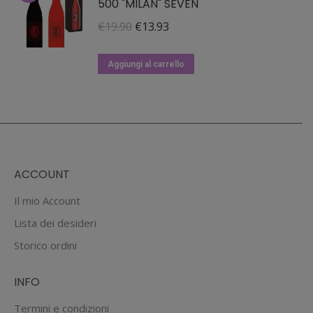
500 "MILAN" SEVEN
Il
Il
€
19.90
€
13.93
prezzo
prezzo
originale
attuale
Aggiungi al carrello
era:
è:
€19.90.
€13.93.
ACCOUNT
Il mio Account
Lista dei desideri
Storico ordini
INFO
Termini e condizioni