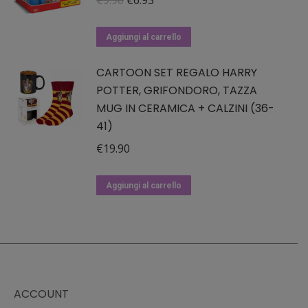
Le
prezzo
prezzo
opzioni
originale
attuale
Aggiungi al carrello
possono
era:
è:
essere
CARTOON SET REGALO HARRY
€9.90.
€6.93.
POTTER, GRIFONDORO, TAZZA
scelte
MUG IN CERAMICA + CALZINI (36-
nella
41)
pagina
del
€
19.90
prodotto
Aggiungi al carrello
ACCOUNT