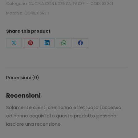
Categorie:
CUCINA CON LICENZA
,
TAZZE
COD:
03041
Marchio:
CORIEX SRL
Share this product
Condividi
Condividi
Condividi
Condividi
Condividi
questo
questo
questo
questo
questo
Recensioni (0)
Recensioni
Solamente clienti che hanno effettuato l'accesso
ed hanno acquistato questo prodotto possono
lasciare una recensione.