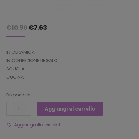
Il
Il
€
10.90
€
7.63
prezzo
prezzo
originale
attuale
IN CERAMICA
era:
è:
IN CONFEZIONE REGALO
€10.90.
€7.63.
SCUOLA
CUCINA
Disponibile
TAZZA
Aggiungi al carrello
JUMBO
SONIC
Aggiungi alla wishlist
quantità