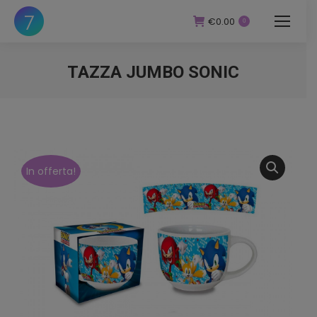
€
0.00
0
TAZZA JUMBO SONIC
You are here:
In offerta!