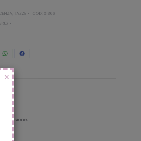
ICENZA
,
TAZZE
COD:
01366
SRLS
vidi
Condividi
Condividi
to
questo
questo
X
 recensione.