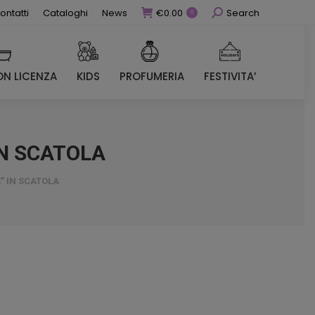
Cerca
ontatti
Cataloghi
News
€
0.00
Search
0
N LICENZA
KIDS
PROFUMERIA
FESTIVITA’
N LICENZA
KIDS
PROFUMERIA
FESTIVITA’
IN SCATOLA
” IN SCATOLA
zo