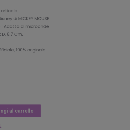
ale
articolo
isney di MICKEY MOUSE
3.
e : Adatta al microonde
 D. 8,7 Cm.
iciale, 100% originale
ngi al carrello
t