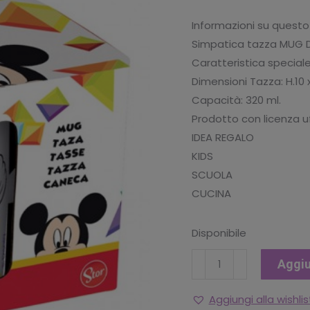
originale
attu
Informazioni su questo 
era:
è:
Simpatica tazza MUG D
€9.90.
€6.9
Caratteristica special
Dimensioni Tazza: H.10 x
Capacità: 320 ml.
Prodotto con licenza uff
IDEA REGALO
KIDS
SCUOLA
CUCINA
Disponibile
Tazza
Aggiu
in
ceramica
Aggiungi alla wishlis