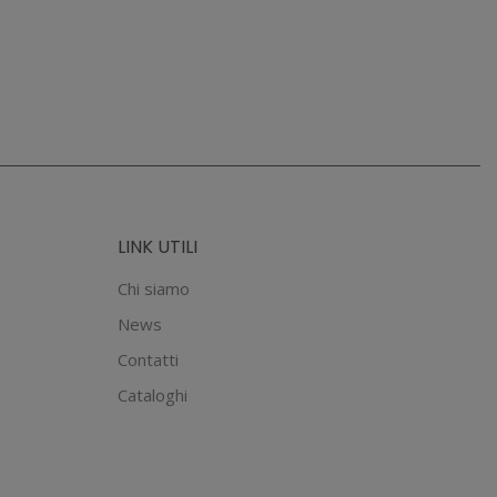
ha
€9.90.
€6.93.
più
varianti.
Le
opzioni
possono
essere
scelte
LINK UTILI
nella
pagina
Chi siamo
del
News
prodotto
Contatti
Cataloghi