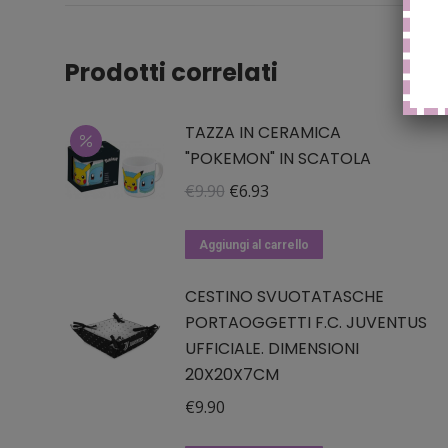
Prodotti correlati
TAZZA IN CERAMICA
"POKEMON" IN SCATOLA
Il
Il
€
9.90
€
6.93
prezzo
prezzo
originale
attuale
Aggiungi al carrello
era:
è:
CESTINO SVUOTATASCHE
€9.90.
€6.93.
PORTAOGGETTI F.C. JUVENTUS
UFFICIALE. DIMENSIONI
20X20X7CM
€
9.90