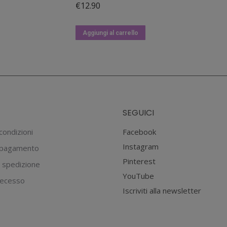
€
12.90
essere
scelte
nella
Aggiungi al carrello
pagina
del
prodotto
SEGUICI
condizioni
Facebook
Instagram
 pagamento
Pinterest
 spedizione
YouTube
 recesso
Iscriviti alla newsletter