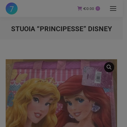
€
0.00
0
STUOIA “PRINCIPESSE” DISNEY
You are here: