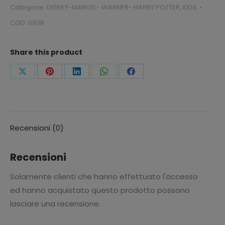
Categorie:
DISNEY-MARVEL- WARNER- HARRY POTTER
,
KIDS
COD:
01018
Share this product
Condividi
Condividi
Condividi
Condividi
Condividi
questo
questo
questo
questo
questo
Recensioni (0)
Recensioni
Solamente clienti che hanno effettuato l'accesso
ed hanno acquistato questo prodotto possono
lasciare una recensione.